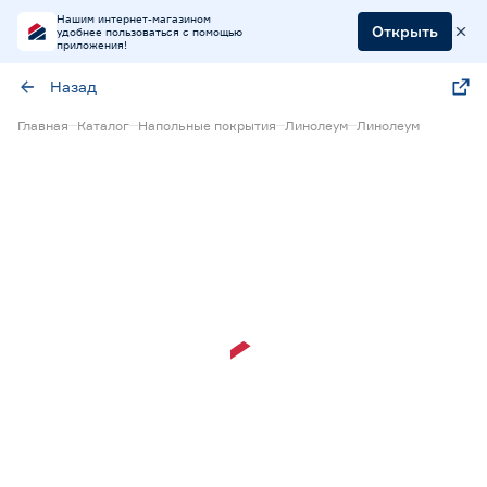
Нашим интернет-магазином
Открыть
удобнее пользоваться с помощью
приложения!
Назад
Главная
Каталог
Напольные покрытия
Линолеум
Линолеум
Экспресс визуализация