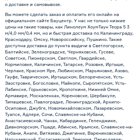
о
доставке и самовывозе
.
Вы можете сделать заказ и оплатить его онлайн на
официальном сайте Бауцентр. У нас не только низкие
цены на такие товары, как Линолеум ХоумТаун Теора 5 3
м/4,0 мм/0,4 мм, но и быстрая доставка по Калининграду,
Краснодару, Омску, Новороссийску, Пушкино. Также
доступна доставка до пункта выдачи в Светлогорске,
Балтийске, Зеленоградске, Черняховске, Гусеве,
Советске, Пионерском, Светлом, Гвардейске,
Кормиловке, Каличинске, Татарске, Розовке, Иртыше,
Черлаке, Красном Яре, Любинском, Марьяновке, Азово,
Гауфе, Таврическом, Иртышском, Белореченске, Усть-
Заостровке, Богословке, Майкопе, Сыропятском, Усть-
Лабинске, Горьковском, Кропоткине, Нижней Омке,
Армавире, Москаленках, Кореновске, Шербакуле,
Тимашевске, Павлоградке, Ленинградской, Архипо-
Осиповке, Джубге, Новомихайловском, Лазаревском,
Туапсе, Адлере, Сочи, Славянске-на-Кубани,
Анастасиевской, Чанах, Кабардинке, Геленджике,
Дивноморском, Пшаде, Абинске, Крымске, Славянске-на-
Кубани, Анапе, Витязево, Джигинке, Варениковской,
Натухаевской, Гостагаевской, Темрюке, Переславле-