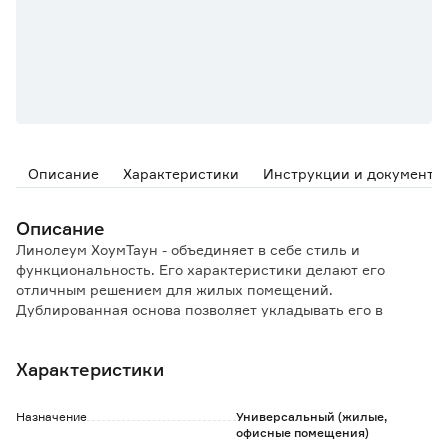
Описание
Характеристики
Инструкции и документы
Описание
Линолеум ХоумТаун - объединяет в себе стиль и
функциональность. Его характеристики делают его
отличным решением для жилых помещений.
Дублированная основа позволяет укладывать его в
загородных домах и закрытых лоджиях. Усиленный
транспарентный слой 0,4 мм защищает от механических
Характеристики
повреждений, царапин и гарантирует высокие
эксплуатационные характеристики покрытия на долгие
годы.
Назначение
Универсальный (жилые,
Данный линолеум имеет класс износостойкости 23/32,
офисные помещения)