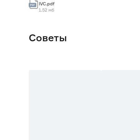
IVC.pdf
Марка
1.52 мб
Страна производства
Вес брутто (кг)
Советы