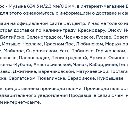
с - Музыка 634 3 м/2,3 мм/0,6 мм, в интернет-магазине
 для этого ознакомьтесь с информацией о
доставке и с
лайн на официальном сайте Бауцентр. У нас не только н
 быстрая доставка по Калининграду, Краснодару, Омску,
 Балтийске, Зеленоградске, Черняховске, Гусеве, Совет
, Иртыше, Черлаке, Красном Яре, Любинском, Марьяновк
е, Майкопе, Сыропятском, Усть-Лабинске, Горьковском,
ашевске, Павлоградке, Ленинградской, Архипо-Осиповк
ске-на-Кубани, Анастасиевской, Чанах, Кабардинке, Ге
зево, Джигинке, Варениковской, Натухаевской, Гостаг
ске, Саргатском, Тюкалинске, Барабинске, Куйбышеве.
в предоставлены производителями. Производитель ост
дварительного уведомления Продавца, в связи с чем, н
м интернет-сайте.