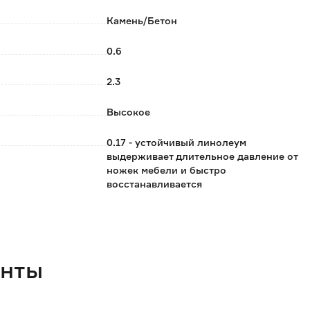
Камень/Бетон
м на водяной основе (до 27 °C);
0.6
2.3
ыми.
Высокое
во в квадратных метрах.
от партии к партии.
0.17 - устойчивый линолеум
 настроек вашего устройства.
выдерживает длительное давление от
ножек мебели и быстро
 реального.
восстанавливается
ся в зависимости от окружающего освещения.
КМ2
42
Синхронное тиснение с рисунком
енты
Вспененный ПВХ