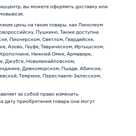
 Бауцентр, вы можете оформить доставку или
амовывозе
.
изкие цены на такие товары, как Линолеум
 Новороссийску, Пушкино. Также доступна
ске, Пионерском, Светлом, Гвардейске,
е, Азово, Гауфе, Таврическом, Иртышском,
 Кропоткине, Нижней Омке, Армавире,
е, Джубге, Новомихайловском,
ленджике, Дивноморском, Пшаде, Абинске,
аевской, Темрюке, Переславле-Залесском,
авляет за собой право изменить
а дату приобретения товара они могут