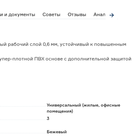
и и документы
Советы
Отзывы
Аналоги
ый рабочий слой 0,6 мм, устойчивый к повышенным
упер-плотной ПВХ основе с дополнительной защитой
сть.
нового лака препятствует впитыванию загрязнений
 и может применяться для производственных
жения (склады, ремонтные зоны).
 экологической безопасности и является
Универсальный (жилые, офисные
помещения)
3
Бежевый