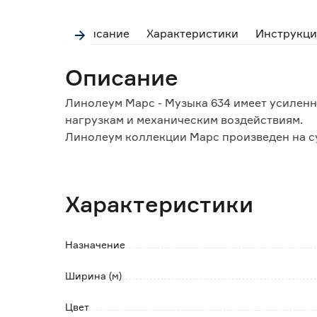
Описание
Характеристики
Инструкци
Описание
Линолеум Марс - Музыка 634 имеет усиленн
нагрузкам и механическим воздействиям.
Линолеум коллекции Марс произведен на с
Protech PU, что гарантирует его долговечно
Дополнительный слой защитного полиурета
и облегчает уборку.
Характеристики
Линолеум имеет класс износостойкости 42
помещений со средней интенсивностью дви
Данный продукт соответствует Требованиям
Назначение
Гипоаллергенным.
Ширина (м)
Особенности и преимущества:
- тепло- и звукоизоляция;
Цвет