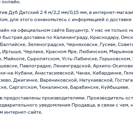
 онлайн.
ив Дуб Датский 2 4 м/2,2 мм/0,15 мм, в интернет-мага
бом, для этого ознакомьтесь с информацией о
доставке
лайн на официальном сайте Бауцентр. У нас не только н
о и быстрая доставка по Калининграду, Краснодару, Омс
 Балтийске, Зеленоградске, Черняховске, Гусеве, Совет
, Иртыше, Черлаке, Красном Яре, Любинском, Марьяновк
е, Майкопе, Сыропятском, Усть-Лабинске, Горьковском,
ашевске, Павлоградке, Ленинградской, Архипо-Осиповк
ске-на-Кубани, Анастасиевской, Чанах, Кабардинке, Ге
зево, Джигинке, Варениковской, Натухаевской, Гостаг
ске, Саргатском, Тюкалинске, Барабинске, Куйбышеве.
в предоставлены производителями. Производитель ост
дварительного уведомления Продавца, в связи с чем, н
м интернет-сайте.