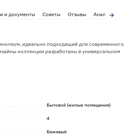
и и документы
Советы
Отзывы
Аналоги
линолеум, идеально подходящий для современного
Дизайны коллекции разработаны в универсальном
ости 21, применяется для жилых помещений с малой
залы).
Бытовой (жилые помещения)
м на водяной основе (до 27 °C);
4
Бежевый