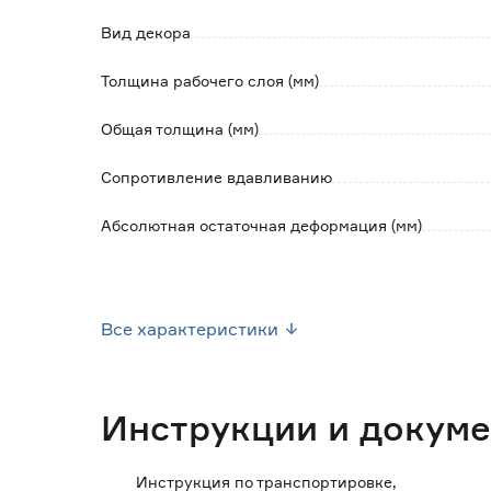
Вид декора
Обратите внимание:
Данный товар отпускается метрами погонн
Толщина рабочего слоя (мм)
При заказе необходимо указывать количест
Тон (оттенок) линолеума может отличаться 
Общая толщина (мм)
Цветопередача зависит от индивидуальных
Цвет товара на экране может отличаться от
Сопротивление вдавливанию
Цвет напольного покрытия может изменять
Абсолютная остаточная деформация (мм)
Класс пожароопасности
Все характеристики
Класс износостойкости
Вид тиснения
Инструкции и докум
Основа
Инструкция по транспортировке,