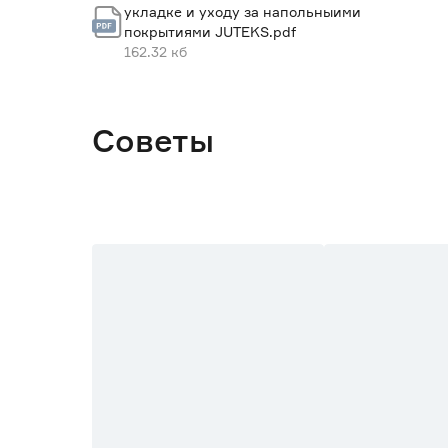
укладке и уходу за напольныими
Марка
покрытиями JUTEKS.pdf
162.32 кб
Страна производства
Вес брутто (кг)
Советы