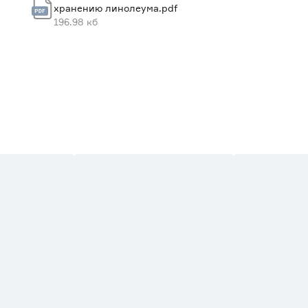
хранению линолеума.pdf
Комитекс Лин
196.98 кб
Россия
2.06