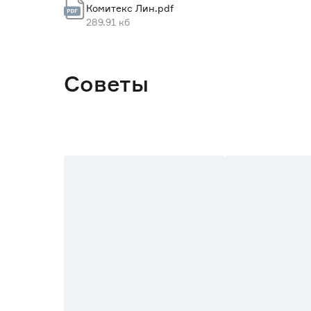
Комитекс Лин.pdf
Марка
289.91 кб
Страна производства
Вес брутто (кг)
Советы