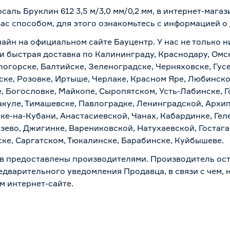
саль Бруклин 612 3,5 м/3,0 мм/0,2 мм, в интернет-мага
вас способом, для этого ознакомьтесь с информацией о
лайн на официальном сайте Бауцентр. У нас не только н
но и быстрая доставка по Калининграду, Краснодару, Ом
логорске, Балтийске, Зеленоградске, Черняховске, Гусе
ске, Розовке, Иртыше, Черлаке, Красном Яре, Любинском
, Богословке, Майкопе, Сыропятском, Усть-Лабинске, 
куле, Тимашевске, Павлоградке, Ленинградской, Архи
ске-на-Кубани, Анастасиевской, Чанах, Кабардинке, Ге
зево, Джигинке, Варениковской, Натухаевской, Гостаг
ске, Саргатском, Тюкалинске, Барабинске, Куйбышеве.
в предоставлены производителями. Производитель ост
дварительного уведомления Продавца, в связи с чем, н
м интернет-сайте.