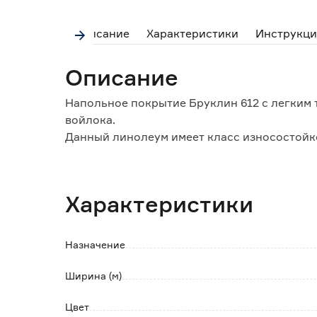
Описание
Характеристики
Инструкци
Описание
Напольное покрытие Бруклин 612 с легким 
войлока.
Данный линолеум имеет класс износостойко
помещений с интенсивной нагрузкой (прихо
помещений с малой нагрузкой на пол (гост
нормативным требованиям, гигиеническим и
Характеристики
количество фталатов, не превышающее дан
Особенности и преимущества:
Назначение
- каландрированный рабочий слой Strong 
качествами;
Ширина (м)
- покрытие не накапливает статическое эле
- линолеум устойчив к загрязнениям и легк
Цвет