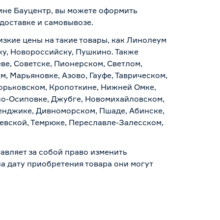
зине Бауцентр, вы можете оформить
доставке и самовывозе
.
изкие цены на такие товары, как Линолеум
ску, Новороссийску, Пушкино. Также
ве, Советске, Пионерском, Светлом,
, Марьяновке, Азово, Гауфе, Таврическом,
Горьковском, Кропоткине, Нижней Омке,
по-Осиповке, Джубге, Новомихайловском,
ленджике, Дивноморском, Пшаде, Абинске,
аевской, Темрюке, Переславле-Залесском,
авляет за собой право изменить
а дату приобретения товара они могут