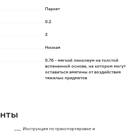
 при ходьбе;
Паркет
еплых полов, максимальная температура которых не
0.2
3
ых помещениях.
Низкая
ыми.
0.76 - мягкий линолеум на толстой
во в квадратных метрах.
вспененной основе, на котором могут
оставаться вмятины от воздействия
от партии к партии.
тяжелых предметов
 настроек вашего устройства.
КМ5
 реального.
ся в зависимости от окружающего освещения.
23/31
Несинхронное тиснение с рисунком
енты
Искусственный войлок
Инструкция по транспортировке и