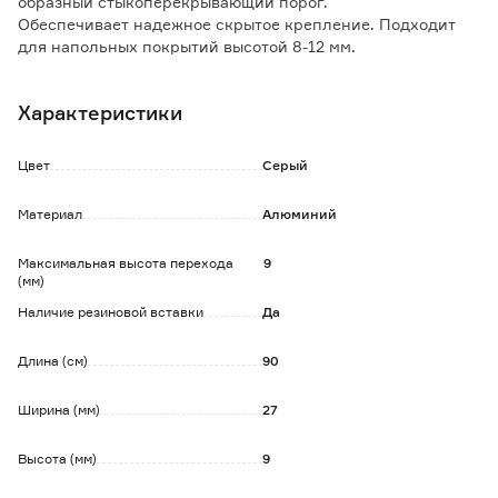
образный стыкоперекрывающий порог.
Обеспечивает надежное скрытое крепление. Подходит
для напольных покрытий высотой 8-12 мм.
Особенности и преимущества:
Характеристики
- быстрый и удобный монтаж;
- повышенная прочность и износостойкость.
Цвет
Серый
Обратите внимание:
Не применяется для восполнения разницы уровней.
Материал
Алюминий
Используется для крепления на направляющую при
помощи резиновой вставки.
Максимальная высота перехода
9
(мм)
Наличие резиновой вставки
Да
Длина (см)
90
Ширина (мм)
27
Высота (мм)
9