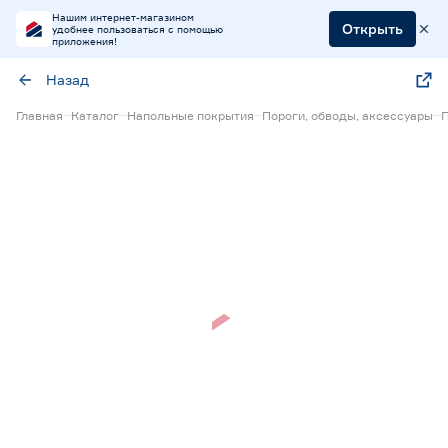
Нашим интернет-магазином
Открыть
удобнее пользоваться с помощью
приложения!
Назад
Главная
Каталог
Напольные покрытия
Пороги, обводы, аксессуары
П