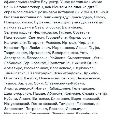
официальном сайте Бауцентр. У нас не только низкие
цены на такие товары, как Монтажная планка для Т-
образного стыка с резиновой вставкой 8-12 мм 0,9 м, но и
быстрая доставка по Калининграду, Краснодару, Омску,
Новороссийску, Пушкино. Также доступна доставка до
пункта выдачи в Светлогорске, Балтийске,
Зеленоградске, Черняховске, Гусеве, Советске,
Пионерском, Светлом, Гвардейске, Кормиловке,
Каличинске, Татарске, Розовке, Иртыше, Черлаке,
Красном Яре, Любинском, Марьяновке, Азово, Гауфе,
Таврическом, Иртышском, Белореченске, Усть-
Заостровке, Богословке, Майкопе, Сыропятском, Усть-
Лабинске, Горьковском, Кропоткине, Нижней Омке,
Армавире, Москаленках, Кореновске, Шербакуле,
Тимашевске, Павлоградке, Ленинградской, Архипо-
Осиповке, Джубге, Новомихайловском, Лазаревском,
Туапсе, Адлере, Сочи, Славянске-на-Кубани,
Анастасиевской, Чанах, Кабардинке, Геленджике,
Дивноморском, Пшаде, Абинске, Крымске, Славянске-на-
Кубани, Анапе, Витязево, Джигинке, Варениковской,
Натухаевской, Гостагаевской, Темрюке, Переславле-
Залесском, Петровском, Ростове, Исилькуле,
Называевске, Саргатском, Тюкалинске, Барабинске,