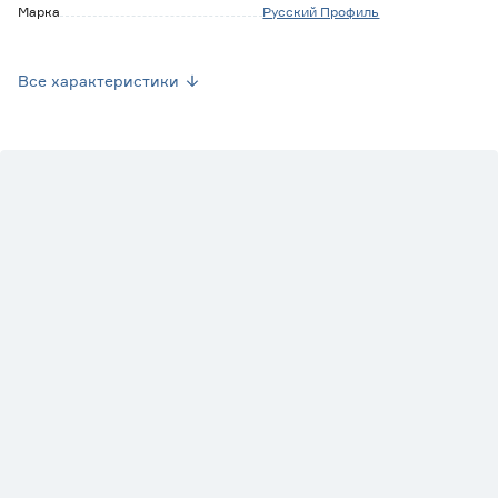
Марка
Русский Профиль
Страна производства
Россия
Все характеристики
Вес брутто (кг)
0.135