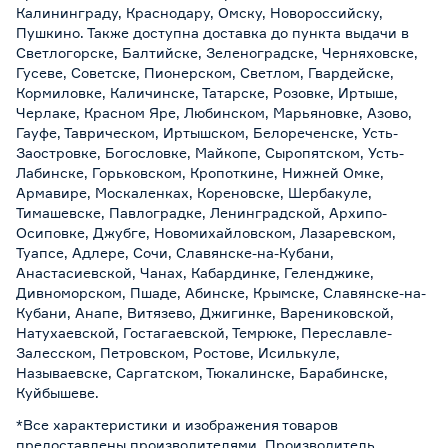
Калининграду, Краснодару, Омску, Новороссийску,
Пушкино. Также доступна доставка до пункта выдачи в
Светлогорске, Балтийске, Зеленоградске, Черняховске,
Гусеве, Советске, Пионерском, Светлом, Гвардейске,
Кормиловке, Каличинске, Татарске, Розовке, Иртыше,
Черлаке, Красном Яре, Любинском, Марьяновке, Азово,
Гауфе, Таврическом, Иртышском, Белореченске, Усть-
Заостровке, Богословке, Майкопе, Сыропятском, Усть-
Лабинске, Горьковском, Кропоткине, Нижней Омке,
Армавире, Москаленках, Кореновске, Шербакуле,
Тимашевске, Павлоградке, Ленинградской, Архипо-
Осиповке, Джубге, Новомихайловском, Лазаревском,
Туапсе, Адлере, Сочи, Славянске-на-Кубани,
Анастасиевской, Чанах, Кабардинке, Геленджике,
Дивноморском, Пшаде, Абинске, Крымске, Славянске-на-
Кубани, Анапе, Витязево, Джигинке, Варениковской,
Натухаевской, Гостагаевской, Темрюке, Переславле-
Залесском, Петровском, Ростове, Исилькуле,
Называевске, Саргатском, Тюкалинске, Барабинске,
Куйбышеве.
*Все характеристики и изображения товаров
предоставлены производителями. Производитель