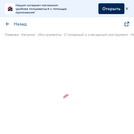
Нашим интернет-магазином
Открыть
удобнее пользоваться с помощью
приложения!
Назад
Главная
Каталог
Инструменты
Столярный и слесарный инструмент
Н