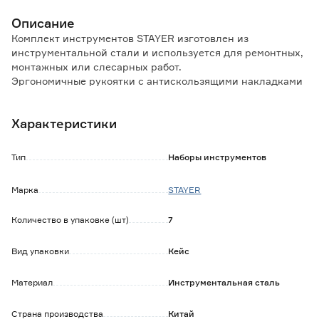
Описание
Комплект инструментов STAYER изготовлен из
инструментальной стали и используется для ремонтных,
монтажных или слесарных работ.
Эргономичные рукоятки с антискользящими накладками
способствуют надежному хвату.
Кейс выполнен из ударопрочного пластика и
Характеристики
обеспечивает удобную транспортировку и хранение.
Комплектация:
Тип
Наборы инструментов
Молоток.
Плоскогубцы.
Марка
STAYER
Нож 18 мм с сегментированным лезвием.
Отвертка с двухсторонним стержнем SL6/PH2.
Количество в упаковке (шт)
7
Тестер напряжения.
Рулетка.
Вид упаковки
Кейс
Материал
Инструментальная сталь
Страна производства
Китай