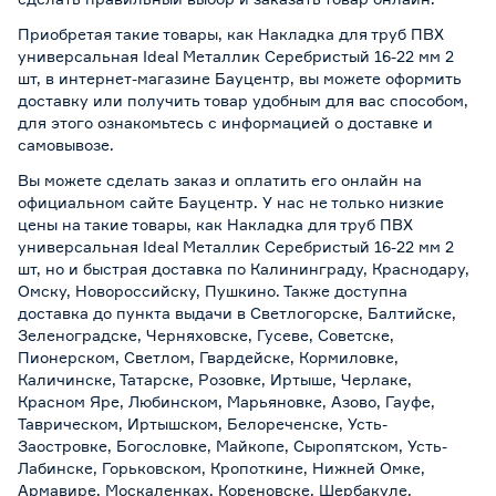
Приобретая такие товары, как Накладка для труб ПВХ
универсальная Ideal Металлик Серебристый 16-22 мм 2
шт, в интернет-магазине Бауцентр, вы можете оформить
доставку или получить товар удобным для вас способом,
для этого ознакомьтесь с информацией о
доставке и
самовывозе
.
Вы можете сделать заказ и оплатить его онлайн на
официальном сайте Бауцентр. У нас не только низкие
цены на такие товары, как Накладка для труб ПВХ
универсальная Ideal Металлик Серебристый 16-22 мм 2
шт, но и быстрая доставка по Калининграду, Краснодару,
Омску, Новороссийску, Пушкино. Также доступна
доставка до пункта выдачи в Светлогорске, Балтийске,
Зеленоградске, Черняховске, Гусеве, Советске,
Пионерском, Светлом, Гвардейске, Кормиловке,
Каличинске, Татарске, Розовке, Иртыше, Черлаке,
Красном Яре, Любинском, Марьяновке, Азово, Гауфе,
Таврическом, Иртышском, Белореченске, Усть-
Заостровке, Богословке, Майкопе, Сыропятском, Усть-
Лабинске, Горьковском, Кропоткине, Нижней Омке,
Армавире, Москаленках, Кореновске, Шербакуле,