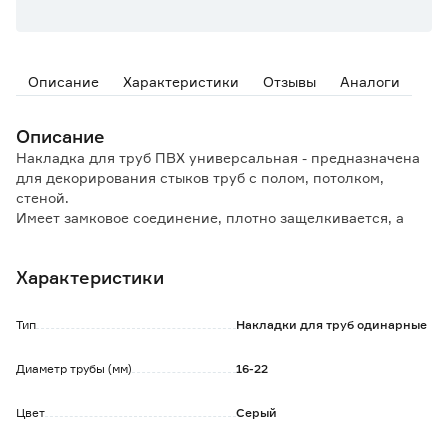
Описание
Характеристики
Отзывы
Аналоги
Описание
Накладка для труб ПВХ универсальная - предназначена
для декорирования стыков труб с полом, потолком,
стеной.
Имеет замковое соединение, плотно защелкивается, а
также скрывает зазоры и неровности в месте
примыкания.
Характеристики
Для плотной фиксации на трубе, внутри изделия имеются
уплотнительные лепестки.
Плотное прилегание к поверхностям трубы и пола
Тип
Накладки для труб одинарные
препятствует проникновению грязи и влаги в щели, что
продлевает срок эксплуатации напольных покрытий.
Диаметр трубы (мм)
16-22
Особенности и преимущества:
Цвет
Серый
- прочный пластик;
- простой монтаж;