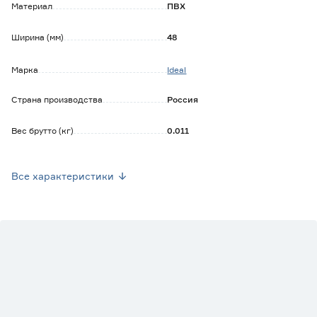
- придает отделке завершенный вид.
Материал
ПВХ
Ширина (мм)
48
Марка
Ideal
Страна производства
Россия
Вес брутто (кг)
0.011
Цвет производителя
Металлик серебристый
Все характеристики