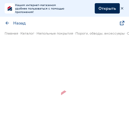
Нашим интернет-магазином
Открыть
удобнее пользоваться с помощью
приложения!
Назад
Главная
Каталог
Напольные покрытия
Пороги, обводы, аксессуары
О