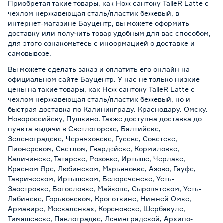
Приобретая такие товары, как Нож сантоку TalleR Latte с
чехлом нержавеющая сталь/пластик бежевый, в
интернет-магазине Бауцентр, вы можете оформить
доставку или получить товар удобным для вас способом,
для этого ознакомьтесь с информацией о
доставке и
самовывозе
.
Вы можете сделать заказ и оплатить его онлайн на
официальном сайте Бауцентр. У нас не только низкие
цены на такие товары, как Нож сантоку TalleR Latte с
чехлом нержавеющая сталь/пластик бежевый, но и
быстрая доставка по Калининграду, Краснодару, Омску,
Новороссийску, Пушкино. Также доступна доставка до
пункта выдачи в Светлогорске, Балтийске,
Зеленоградске, Черняховске, Гусеве, Советске,
Пионерском, Светлом, Гвардейске, Кормиловке,
Каличинске, Татарске, Розовке, Иртыше, Черлаке,
Красном Яре, Любинском, Марьяновке, Азово, Гауфе,
Таврическом, Иртышском, Белореченске, Усть-
Заостровке, Богословке, Майкопе, Сыропятском, Усть-
Лабинске, Горьковском, Кропоткине, Нижней Омке,
Армавире, Москаленках, Кореновске, Шербакуле,
Тимашевске, Павлоградке, Ленинградской, Архипо-