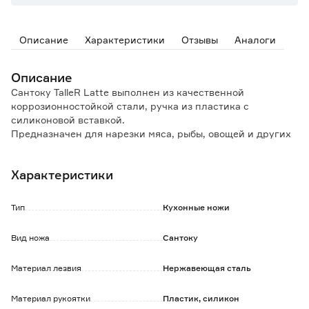
Описание
Характеристики
Отзывы
Аналоги
Описание
Сантоку TalleR Latte выполнен из качественной
коррозионностойкой стали, ручка из пластика с
силиконовой вставкой.
Предназначен для нарезки мяса, рыбы, овощей и других
целей.
Характеристики
Особенности и преимущества:
- острая заточка лезвия, угол заточки 20°;
- лезвие долго сохранит заточку;
Тип
Кухонные ножи
- рукоять из ударопрочного пластика с силиконовой
вставкой для удобства хвата и против скольжения;
Вид ножа
Сантоку
- в комплекте чехол для хранения из твердого
безопасного пластика;
Материал лезвия
Нержавеющая сталь
- надежная конструкция;
- оптимальная балансировка клинка толщиной 1,8 мм;
- не боится влаги и горячей воды.
Материал рукоятки
Пластик, силикон