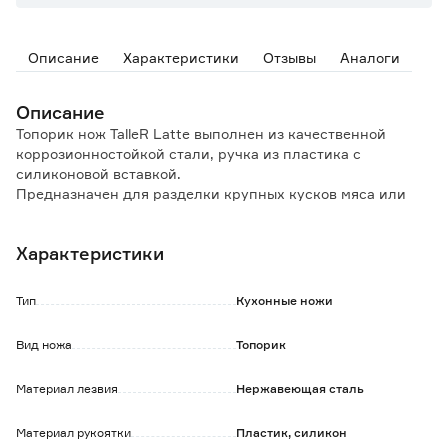
Описание
Характеристики
Отзывы
Аналоги
Описание
Топорик нож TalleR Latte выполнен из качественной
коррозионностойкой стали, ручка из пластика с
силиконовой вставкой.
Предназначен для разделки крупных кусков мяса или
рыбы.
Характеристики
Особенности и преимущества:
- острая заточка лезвия, угол заточки 20°;
- лезвие долго сохранит заточку;
Тип
Кухонные ножи
- рукоять из ударопрочного пластика с силиконовой
вставкой для удобства хвата и против скольжения;
Вид ножа
Топорик
- в комплекте чехол для хранения из твердого
безопасного пластика;
Материал лезвия
Нержавеющая сталь
- надежная конструкция;
- оптимальная балансировка клинка толщиной 1,8 мм;
- не боится влаги и горячей воды.
Материал рукоятки
Пластик, силикон