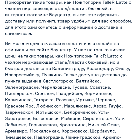
Приобретая такие товары, как Нож топорик TalleR Latte с
чехлом нержавеющая сталь/пластик бежевый, в
интернет-магазине Бауцентр, вы можете оформить
доставку или получить товар удобным для вас способом,
для этого ознакомьтесь с информацией о
доставке и
самовывозе
.
Вы можете сделать заказ и оплатить его онлайн на
официальном сайте Бауцентр. У нас не только низкие
цены на такие товары, как Нож топорик TalleR Latte с
чехлом нержавеющая сталь/пластик бежевый, но и
быстрая доставка по Калининграду, Краснодару, Омску,
Новороссийску, Пушкино. Также доступна доставка до
пункта выдачи в Светлогорске, Балтийске,
Зеленоградске, Черняховске, Гусеве, Советске,
Пионерском, Светлом, Гвардейске, Кормиловке,
Каличинске, Татарске, Розовке, Иртыше, Черлаке,
Красном Яре, Любинском, Марьяновке, Азово, Гауфе,
Таврическом, Иртышском, Белореченске, Усть-
Заостровке, Богословке, Майкопе, Сыропятском, Усть-
Лабинске, Горьковском, Кропоткине, Нижней Омке,
Армавире, Москаленках, Кореновске, Шербакуле,
Тимашевске, Павлоградке, Ленинградской, Архипо-