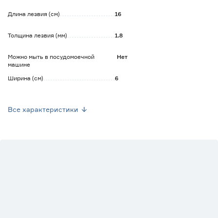
Обратите внимание:
Длина лезвия (см)
16
Используйте для заточки точилки или точильные камни,
мусаты.
Толщина лезвия (мм)
1.8
Рекомендуется ручная мойка.
Можно мыть в посудомоечной
Нет
машине
Ширина (см)
6
Длина (см)
30
Все характеристики
Цвет
Бежевый
Марка
TalleR
Страна производства
Китай
Вес брутто (кг)
0.236