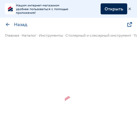
Нашим интернет-магазином
Открыть
удобнее пользоваться с помощью
приложения!
Назад
Главная
Каталог
Инструменты
Столярный и слесарный инструмент
Т