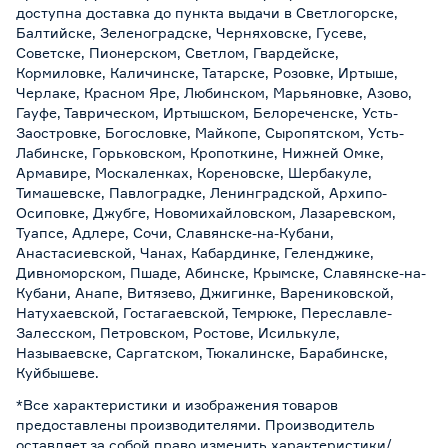
доступна доставка до пункта выдачи в Светлогорске,
Балтийске, Зеленоградске, Черняховске, Гусеве,
Советске, Пионерском, Светлом, Гвардейске,
Кормиловке, Каличинске, Татарске, Розовке, Иртыше,
Черлаке, Красном Яре, Любинском, Марьяновке, Азово,
Гауфе, Таврическом, Иртышском, Белореченске, Усть-
Заостровке, Богословке, Майкопе, Сыропятском, Усть-
Лабинске, Горьковском, Кропоткине, Нижней Омке,
Армавире, Москаленках, Кореновске, Шербакуле,
Тимашевске, Павлоградке, Ленинградской, Архипо-
Осиповке, Джубге, Новомихайловском, Лазаревском,
Туапсе, Адлере, Сочи, Славянске-на-Кубани,
Анастасиевской, Чанах, Кабардинке, Геленджике,
Дивноморском, Пшаде, Абинске, Крымске, Славянске-на-
Кубани, Анапе, Витязево, Джигинке, Варениковской,
Натухаевской, Гостагаевской, Темрюке, Переславле-
Залесском, Петровском, Ростове, Исилькуле,
Называевске, Саргатском, Тюкалинске, Барабинске,
Куйбышеве.
*Все характеристики и изображения товаров
предоставлены производителями. Производитель
оставляет за собой право изменить характеристики/