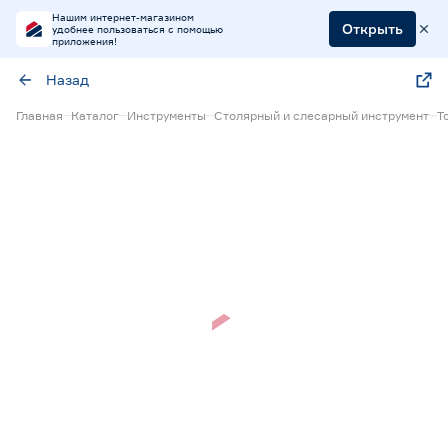
Нашим интернет-магазином
Открыть
удобнее пользоваться с помощью
приложения!
Назад
Главная
Каталог
Инструменты
Столярный и слесарный инструмент
Т