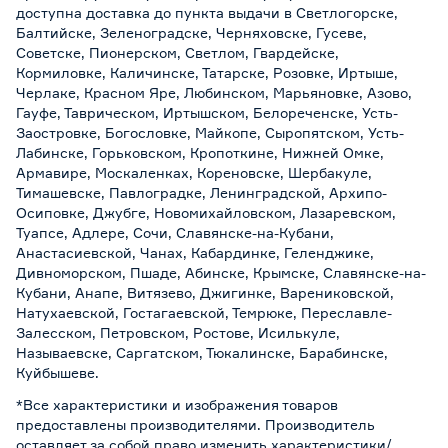
доступна доставка до пункта выдачи в Светлогорске,
Балтийске, Зеленоградске, Черняховске, Гусеве,
Советске, Пионерском, Светлом, Гвардейске,
Кормиловке, Каличинске, Татарске, Розовке, Иртыше,
Черлаке, Красном Яре, Любинском, Марьяновке, Азово,
Гауфе, Таврическом, Иртышском, Белореченске, Усть-
Заостровке, Богословке, Майкопе, Сыропятском, Усть-
Лабинске, Горьковском, Кропоткине, Нижней Омке,
Армавире, Москаленках, Кореновске, Шербакуле,
Тимашевске, Павлоградке, Ленинградской, Архипо-
Осиповке, Джубге, Новомихайловском, Лазаревском,
Туапсе, Адлере, Сочи, Славянске-на-Кубани,
Анастасиевской, Чанах, Кабардинке, Геленджике,
Дивноморском, Пшаде, Абинске, Крымске, Славянске-на-
Кубани, Анапе, Витязево, Джигинке, Варениковской,
Натухаевской, Гостагаевской, Темрюке, Переславле-
Залесском, Петровском, Ростове, Исилькуле,
Называевске, Саргатском, Тюкалинске, Барабинске,
Куйбышеве.
*Все характеристики и изображения товаров
предоставлены производителями. Производитель
оставляет за собой право изменить характеристики/