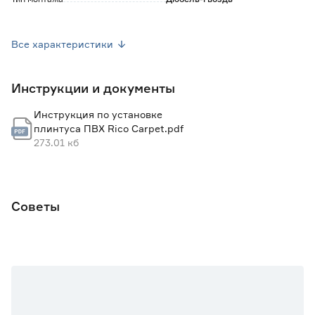
Материал
ПВХ
Все характеристики
Ширина (мм)
14
Инструкции и документы
Высота (мм)
50
Инструкция по установке
Длина (м)
2.5
плинтуса ПВХ Rico Carpet.pdf
273.01 кб
Марка
GRACE
Страна производства
Россия
Советы
Вес брутто (кг)
0.5