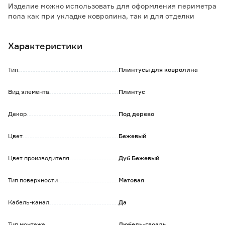
Изделие можно использовать для оформления периметра
пола как при укладке ковролина, так и для отделки
линолеумом, керамической плиткой или пробковым
покрытием толщиной до 8 мм.
Характеристики
Конструкция с кабель-каналом позволяет скрыть идущие
вдоль стен кабели и провода.
Тип
Плинтусы для ковролина
Особенности и преимущества:
- прочный износостойкий материал;
Вид элемента
Плинтус
- под плинтус можно спрятать провода и коммуникации;
- скрытая система крепежа и простота монтажа;
Декор
Под дерево
- безопасность - не содержит и не выделяет вредные для
здоровья вещества.
Цвет
Бежевый
Цвет производителя
Дуб Бежевый
Тип поверхности
Матовая
Кабель-канал
Да
Тип монтажа
Дюбель-гвоздь