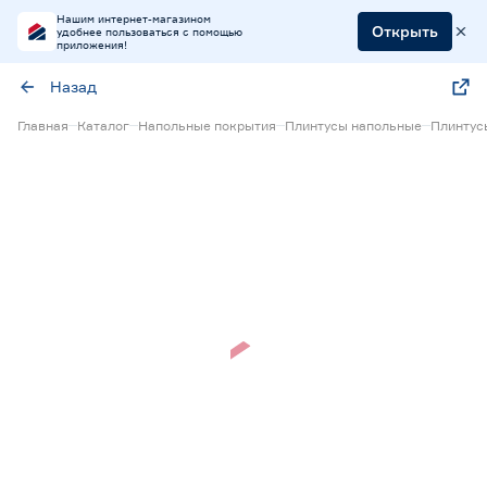
Нашим интернет-магазином
Открыть
удобнее пользоваться с помощью
приложения!
Назад
Главная
Каталог
Напольные покрытия
Плинтусы напольные
Плинтус
Нет в наличии