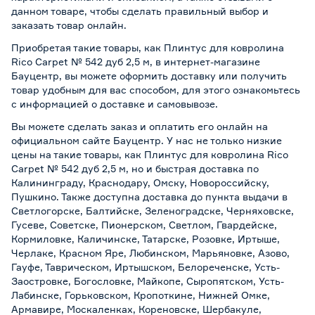
данном товаре, чтобы сделать правильный выбор и
заказать товар онлайн.
Приобретая такие товары, как Плинтус для ковролина
Rico Carpet № 542 дуб 2,5 м, в интернет-магазине
Бауцентр, вы можете оформить доставку или получить
товар удобным для вас способом, для этого ознакомьтесь
с информацией о
доставке и самовывозе
.
Вы можете сделать заказ и оплатить его онлайн на
официальном сайте Бауцентр. У нас не только низкие
цены на такие товары, как Плинтус для ковролина Rico
Carpet № 542 дуб 2,5 м, но и быстрая доставка по
Калининграду, Краснодару, Омску, Новороссийску,
Пушкино. Также доступна доставка до пункта выдачи в
Светлогорске, Балтийске, Зеленоградске, Черняховске,
Гусеве, Советске, Пионерском, Светлом, Гвардейске,
Кормиловке, Каличинске, Татарске, Розовке, Иртыше,
Черлаке, Красном Яре, Любинском, Марьяновке, Азово,
Гауфе, Таврическом, Иртышском, Белореченске, Усть-
Заостровке, Богословке, Майкопе, Сыропятском, Усть-
Лабинске, Горьковском, Кропоткине, Нижней Омке,
Армавире, Москаленках, Кореновске, Шербакуле,