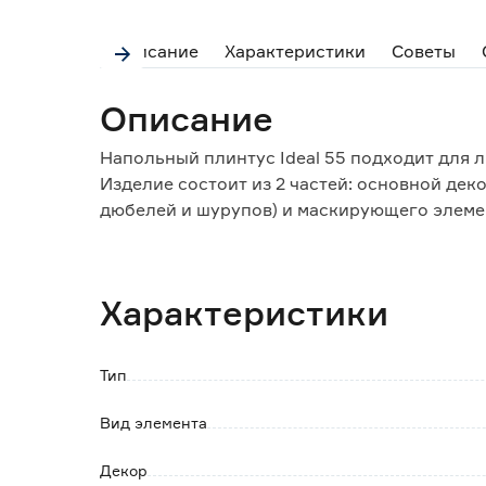
Описание
Характеристики
Советы
Описание
Напольный плинтус Ideal 55 подходит для 
Изделие состоит из 2 частей: основной дек
дюбелей и шурупов) и маскирующего элемен
Такая конструкция делает незаметными мест
идущие вдоль стен кабели и провода.
Плинтус не боится воздействия воды, поэт
Характеристики
повышенной влажностью.
Мягкие края обеспечивают плотное прилег
стен, а также предотвращая попадание пыли
Тип
Особенности и преимущества:
Вид элемента
- подходит для любых видов напольных по
- устойчивость к механическим воздействи
Декор