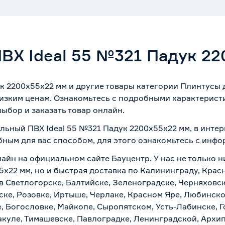
ВХ Ideal 55 №321 Падук 22
к 2200х55х22 мм и другие товары категории Плинтусы 
изким ценам. Ознакомьтесь с подробными характеристи
ыбор и заказать товар онлайн.
льный ПВХ Ideal 55 №321 Падук 2200х55х22 мм, в инте
бным для вас способом, для этого ознакомьтесь с инф
лайн на официальном сайте Бауцентр. У нас не только н
5х22 мм, но и быстрая доставка по Калининграду, Крас
в Светлогорске, Балтийске, Зеленоградске, Черняховске
ске, Розовке, Иртыше, Черлаке, Красном Яре, Любинском
, Богословке, Майкопе, Сыропятском, Усть-Лабинске, 
куле, Тимашевске, Павлоградке, Ленинградской, Архи