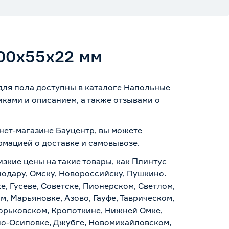
00х55х22 мм
для пола доступны в каталоге Напольные
ками и описанием, а также отзывами о
рнет-магазине Бауцентр, вы можете
ормацией о
доставке и самовывозе
.
изкие цены на такие товары, как Плинтус
нодару, Омску, Новороссийску, Пушкино.
, Гусеве, Советске, Пионерском, Светлом,
, Марьяновке, Азово, Гауфе, Таврическом,
Горьковском, Кропоткине, Нижней Омке,
по-Осиповке, Джубге, Новомихайловском,