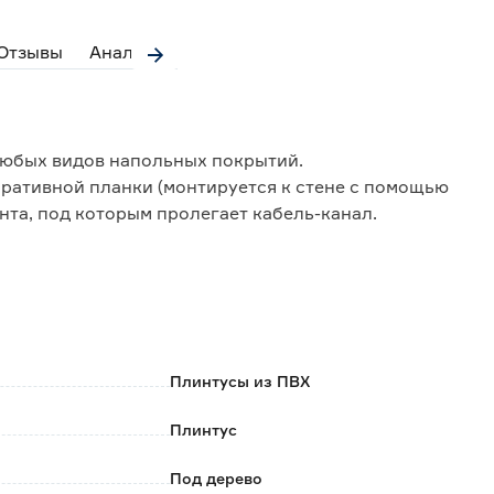
Отзывы
Аналоги
любых видов напольных покрытий.
оративной планки (монтируется к стене с помощью
та, под которым пролегает кабель-канал.
а крепления плинтуса к стене и позволяет скрыть
ому может быть установлен в помещениях с
ание, компенсируя небольшие неровности пола и
 и влаги под плинтус.
Плинтусы из ПВХ
Плинтус
крытий;
ям и истиранию;
Под дерево