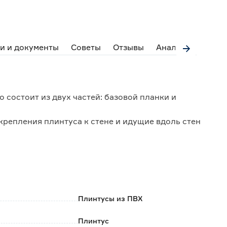
и и документы
Советы
Отзывы
Аналоги
 состоит из двух частей: базовой планки и
крепления плинтуса к стене и идущие вдоль стен
уп к проводке без необходимости снимать плинтус
емент).
ние к стене и полу, предотвращая попадание пыли и
большие неровности пола и стен.
co Leo фиксируется непосредственно к стене,
йном ударе.
Плинтусы из ПВХ
Плинтус