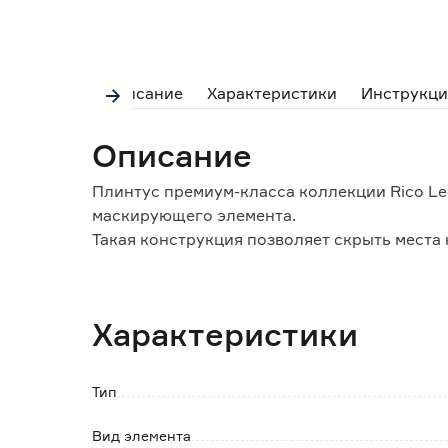
Описание
Характеристики
Инструкци
Описание
Плинтус премиум-класса коллекции Rico Leo
маскирующего элемента.
Такая конструкция позволяет скрыть места 
кабели, а также обеспечивает легкий дост
целиком (достаточно снять маскирующий эл
Мягкий край обеспечивает плотное прилега
Характеристики
влаги под плинтус, а также компенсируя не
Угловая и торцевая фурнитура коллекции Ri
надежно крепится и не вылетает при случа
Тип
Особенности и преимущества:
Вид элемента