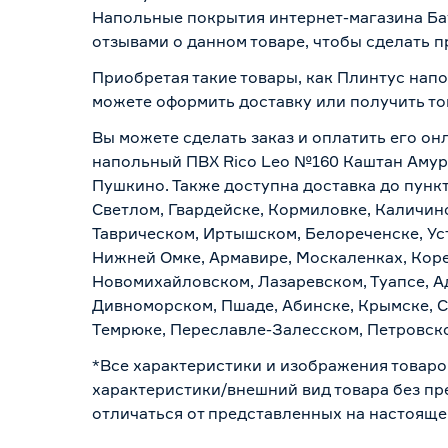
Напольные покрытия интернет-магазина Бау
отзывами о данном товаре, чтобы сделать п
Приобретая такие товары, как Плинтус нап
можете оформить доставку или получить то
Вы можете сделать заказ и оплатить его он
напольный ПВХ Rico Leo №160 Каштан Амурс
Пушкино. Также доступна доставка до пункт
Светлом, Гвардейске, Кормиловке, Каличинс
Таврическом, Иртышском, Белореченске, Ус
Нижней Омке, Армавире, Москаленках, Коре
Новомихайловском, Лазаревском, Туапсе, Ад
Дивноморском, Пшаде, Абинске, Крымске, С
Темрюке, Переславле-Залесском, Петровско
*Все характеристики и изображения товаро
характеристики/внешний вид товара без пре
отличаться от представленных на настояще