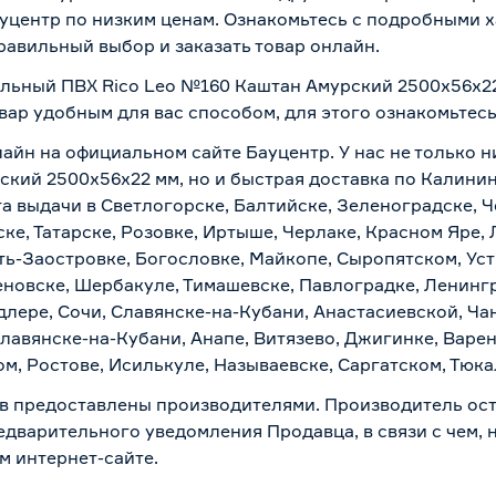
центр по низким ценам. Ознакомьтесь с подробными х
равильный выбор и заказать товар онлайн.
ольный ПВХ Rico Leo №160 Каштан Амурский 2500х56х22
вар удобным для вас способом, для этого ознакомьтес
лайн на официальном сайте Бауцентр. У нас не только н
кий 2500х56х22 мм, но и быстрая доставка по Калинин
а выдачи в Светлогорске, Балтийске, Зеленоградске, Ч
ке, Татарске, Розовке, Иртыше, Черлаке, Красном Яре, 
ть-Заостровке, Богословке, Майкопе, Сыропятском, Уст
новске, Шербакуле, Тимашевске, Павлоградке, Ленинг
лере, Сочи, Славянске-на-Кубани, Анастасиевской, Ча
лавянске-на-Кубани, Анапе, Витязево, Джигинке, Варен
м, Ростове, Исилькуле, Называевске, Саргатском, Тюк
в предоставлены производителями. Производитель ост
дварительного уведомления Продавца, в связи с чем, н
м интернет-сайте.