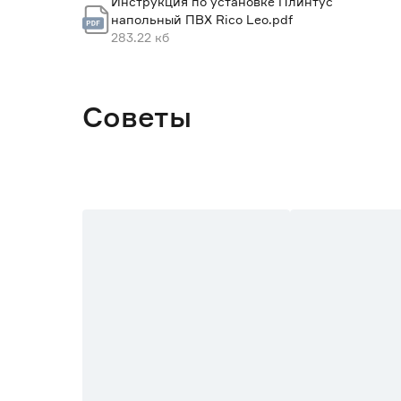
Инструкция по установке Плинтус
напольный ПВХ Rico Leo.pdf
Марка
283.22 кб
Страна производства
Вес брутто (кг)
Советы
Количество в комплекте