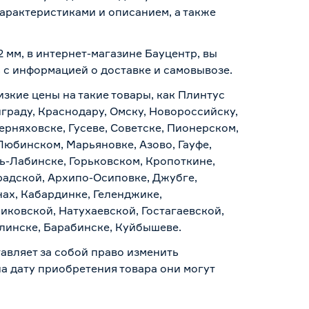
арактеристиками и описанием, а также
 мм, в интернет-магазине Бауцентр, вы
ь с информацией о
доставке и самовывозе
.
изкие цены на такие товары, как Плинтус
граду, Краснодару, Омску, Новороссийску,
ерняховске, Гусеве, Советске, Пионерском,
Любинском, Марьяновке, Азово, Гауфе,
ь-Лабинске, Горьковском, Кропоткине,
радской, Архипо-Осиповке, Джубге,
нах, Кабардинке, Геленджике,
иковской, Натухаевской, Гостагаевской,
алинске, Барабинске, Куйбышеве.
авляет за собой право изменить
а дату приобретения товара они могут