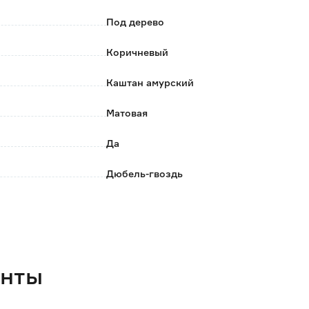
нтажа;
Под дерево
м;
Коричневый
 благодаря покрытию высококачественной УФ-
Каштан амурский
т вредных для здоровья веществ.
Матовая
Да
Дюбель-гвоздь
ПВХ
22
56
енты
2.5