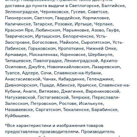
доставка до пункта выдачи в Светлогорске, Балтийске,
Зеленоградске, Черняховске, Гусеве, Советске,
Пионерском, Светлом, Гвардейске, Кормиловке,
Каличинске, Татарске, Розовке, Иртыше, Черлаке,
Красном Яре, Любинском, Марьяновке, Азово, Гауфе,
Таврическом, Иртышском, Белореченске, Усть-
Заостровке, Богословке, Майкопе, Сыропятском, Усть-
Лабинске, Горьковском, Кропоткине, Нижней Омке,
Армавире, Москаленках, Кореновске, Шербакуле,
Тимашевске, Павлоградке, Ленинградской, Архипо-
Осиповке, Джубге, Новомихайловском, Лазаревском,
Туапсе, Адлере, Сочи, Славянске-на-Кубани,
Анастасиевской, Чанах, Кабардинке, Геленджике,
Дивноморском, Пшаде, Абинске, Крымске, Славянске-на-
Кубани, Анапе, Витязево, Джигинке, Варениковской,
Натухаевской, Гостагаевской, Темрюке, Переславле-
Залесском, Петровском, Ростове, Исилькуле,
Называевске, Саргатском, Тюкалинске, Барабинске,
Куйбышеве.
*Все характеристики и изображения товаров
предоставлены производителями. Производитель