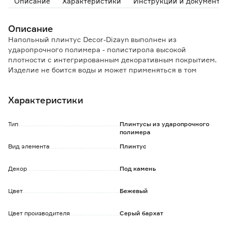
Описание
Характеристики
Инструкции и документы
Описание
Напольный плинтус Decor-Dizayn выполнен из
ударопрочного полимера - полистирола высокой
плотности с интегрированным декоративным покрытием.
Изделие не боится воды и может применяться в том
числе в помещениях с постоянной влажностью.
Благодаря плотности материала плинтус имеет высокую
Характеристики
устойчивость к механическим воздействиям.
Особенности и преимущества:
Тип
Плинтусы из ударопрочного
- влагостойкость;
полимера
- высокая ударопрочность;
Вид элемента
Плинтус
- простота монтажа;
- конструкция плинтуса позволяет прятать под ним
Декор
Под камень
провода и коммуникации;
- не дает усадки - сохраняет первоначальную геометрию
на протяжении всего срока эксплуатации;
Цвет
Бежевый
- стойкость к воздействию ультрафиолетовых лучей;
- способ установки - клеевой.
Цвет производителя
Серый бархат