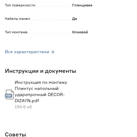
Тип поверхности
Глянцевая
Кабель-канал
Да
Тип монтажа
Клеевой
Материал
Ударопрочный полимер
Все характеристики
Ширина (мм)
13
Инструкции и документы
Высота (мм)
79
Инструкция по монтажу
Длина (м)
2.4
Плинтус напольный
ударопрочный DECOR-
Марка
DECOR-DIZAYN
DIZAYN.pdf
194.6 кб
Страна производства
Россия
Вес брутто (кг)
0.81
Советы