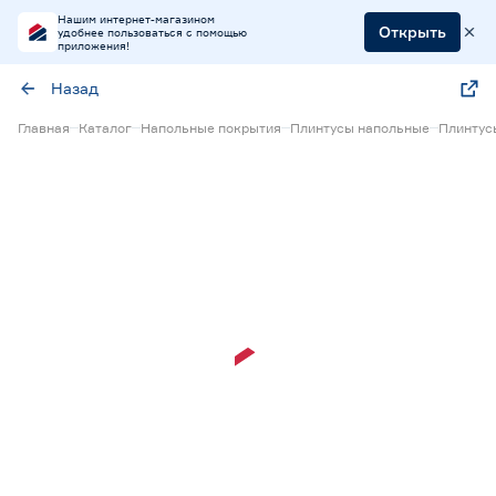
Нашим интернет-магазином
Открыть
удобнее пользоваться с помощью
приложения!
Назад
Главная
Каталог
Напольные покрытия
Плинтусы напольные
Плинтус