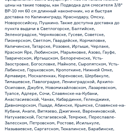
цены на такие товары, как Подводка для смесителя 3/8"
ВР-10 мм 60 см длинный наконечник, но и быстрая
доставка по Калининграду, Краснодару, Омску,
Новороссийску, Пушкино. Также доступна доставка до
пункта выдачи в Светлогорске, Балтийске,
Зеленоградске, Черняховске, Гусеве, Советске,
Пионерском, Светлом, Гвардейске, Кормиловке,
Каличинске, Татарске, Розовке, Иртыше, Черлаке,
Красном Яре, Любинском, Марьяновке, Азово, Гауфе,
Таврическом, Иртышском, Белореченске, Усть-
Заостровке, Богословке, Майкопе, Сыропятском, Усть-
Лабинске, Горьковском, Кропоткине, Нижней Омке,
Армавире, Москаленках, Кореновске, Шербакуле,
Тимашевске, Павлоградке, Ленинградской, Архипо-
Осиповке, Джубге, Новомихайловском, Лазаревском,
Туапсе, Адлере, Сочи, Славянске-на-Кубани,
Анастасиевской, Чанах, Кабардинке, Геленджике,
Дивноморском, Пшаде, Абинске, Крымске, Славянске-на-
Кубани, Анапе, Витязево, Джигинке, Варениковской,
Натухаевской, Гостагаевской, Темрюке, Переславле-
Залесском, Петровском, Ростове, Исилькуле,
Называевске, Саргатском, Тюкалинске, Барабинске,