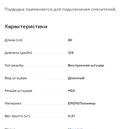
Подводка применяется для подключения смесителей,
устанавливаемых на мойки и умывальники.
Шланг монтируется на соответствующий трубопровод и
Характеристики
обеспечивает свободную циркуляцию потока холодной и
горячей воды.
Длина (см)
60
Диаметр (дюйм)
3/8
Тип резьбы
Внутренняя-штуцер
Вид штуцера
Длинный
Резьба штуцера
М10
Материал
EPDM/Полимер
Вес брутто (кг)
0.27