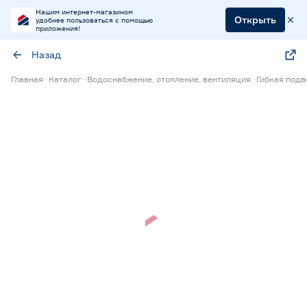
Нашим интернет-магазином
Открыть
удобнее пользоваться с помощью
приложения!
Назад
Главная
Каталог
Водоснабжение, отопление, вентиляция
Гибкая под
Нет в наличии