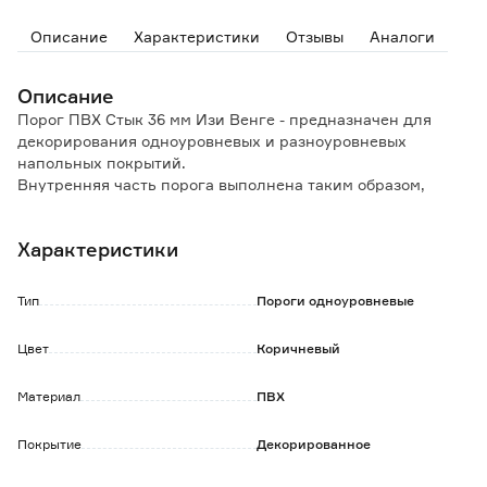
Описание
Характеристики
Отзывы
Аналоги
Описание
Порог ПВХ Стык 36 мм Изи Венге - предназначен для
декорирования одноуровневых и разноуровневых
напольных покрытий.
Внутренняя часть порога выполнена таким образом,
чтобы компенсировать небольшие разноуровневые
переходы между покрытиями (от 0 до 3 мм).
Характеристики
Отличается от других порогов самым простым способом
монтажа. Достаточно отмерить необходимую длину
порога, отрезать и приклеить с помощью уже
Тип
Пороги одноуровневые
имеющегося клеевого покрытия.
Цвет
Коричневый
Особенности и преимущества:
- долговечность;
Материал
ПВХ
- повышенная стойкость поверхности к истиранию и
воздействию моющих средств;
- простой способ монтажа.
Покрытие
Декорированное