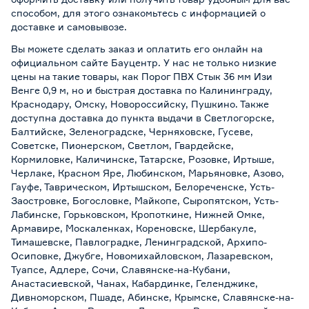
способом, для этого ознакомьтесь с информацией о
доставке и самовывозе
.
Вы можете сделать заказ и оплатить его онлайн на
официальном сайте Бауцентр. У нас не только низкие
цены на такие товары, как Порог ПВХ Стык 36 мм Изи
Венге 0,9 м, но и быстрая доставка по Калининграду,
Краснодару, Омску, Новороссийску, Пушкино. Также
доступна доставка до пункта выдачи в Светлогорске,
Балтийске, Зеленоградске, Черняховске, Гусеве,
Советске, Пионерском, Светлом, Гвардейске,
Кормиловке, Каличинске, Татарске, Розовке, Иртыше,
Черлаке, Красном Яре, Любинском, Марьяновке, Азово,
Гауфе, Таврическом, Иртышском, Белореченске, Усть-
Заостровке, Богословке, Майкопе, Сыропятском, Усть-
Лабинске, Горьковском, Кропоткине, Нижней Омке,
Армавире, Москаленках, Кореновске, Шербакуле,
Тимашевске, Павлоградке, Ленинградской, Архипо-
Осиповке, Джубге, Новомихайловском, Лазаревском,
Туапсе, Адлере, Сочи, Славянске-на-Кубани,
Анастасиевской, Чанах, Кабардинке, Геленджике,
Дивноморском, Пшаде, Абинске, Крымске, Славянске-на-