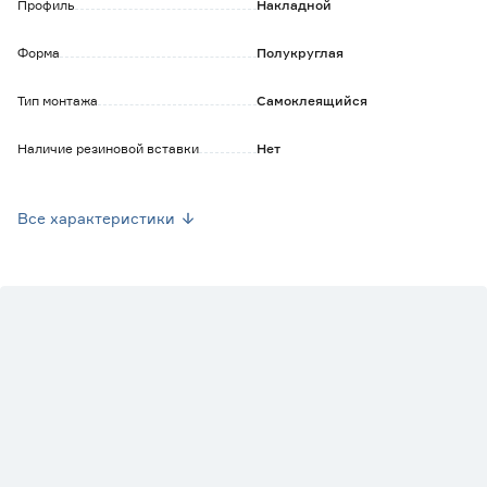
Профиль
Накладной
Форма
Полукруглая
Тип монтажа
Самоклеящийся
Наличие резиновой вставки
Нет
Длина (см)
90
Все характеристики
Ширина (мм)
36
Марка
IDEAL
Страна производства
Россия
Вес брутто (кг)
0.15
Цвет производителя
Венге