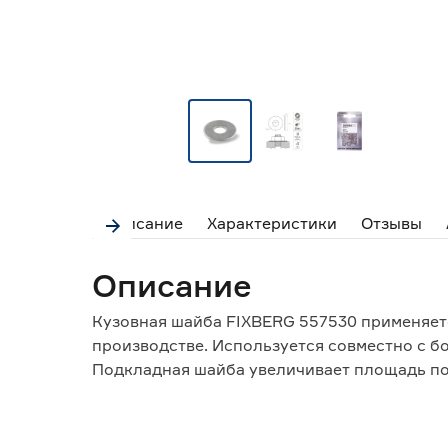
Описание
Характеристики
Отзывы
Описание
Кузовная шайба FIXBERG 557530 применяет
производстве. Используется совместно с бо
Подкладная шайба увеличивает площадь по
распределяя нагрузку на основу.
Предотвращает самопроизвольное откручи
Через увеличенную шайбу закрепляют тонк