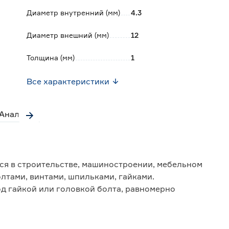
Диаметр внутренний (мм)
4.3
Диаметр внешний (мм)
12
Толщина (мм)
1
Все характеристики
Аналоги
ся в строительстве, машиностроении, мебельном
лтами, винтами, шпильками, гайками.
д гайкой или головкой болта, равномерно
вание крепежного элемента.
ие листовые материалы с диаметрами отверстий,