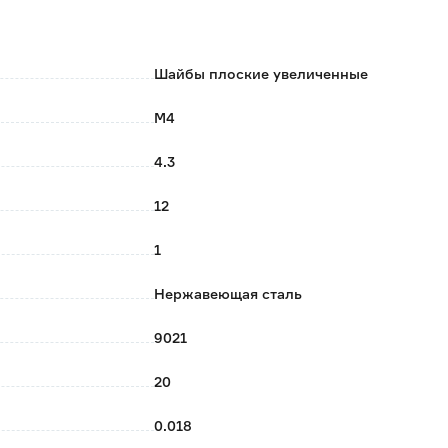
змеры.
Шайбы плоские увеличенные
М4
4.3
12
1
Нержавеющая сталь
9021
20
0.018