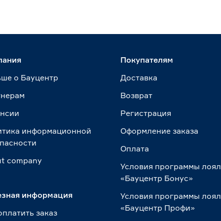
пания
Покупателям
ше о Бауцентр
Доставка
тнерам
Возврат
ансии
Регистрация
итика информационной
Оформление заказа
пасности
Оплата
t сompany
Условия программы лоя
«Бауцентр Бонус»
езная информация
Условия программы лоя
«Бауцентр Профи»
оплатить заказ