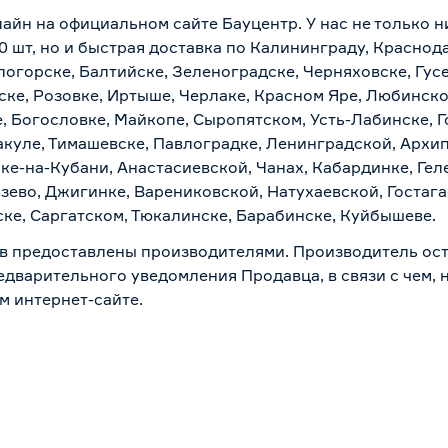
лайн на официальном сайте Бауцентр. У нас не только н
 шт, но и быстрая доставка по Калининграду, Краснод
логорске, Балтийске, Зеленоградске, Черняховске, Гусе
ске, Розовке, Иртыше, Черлаке, Красном Яре, Любинском
, Богословке, Майкопе, Сыропятском, Усть-Лабинске, 
куле, Тимашевске, Павлоградке, Ленинградской, Архи
ске-на-Кубани, Анастасиевской, Чанах, Кабардинке, Ге
зево, Джигинке, Варениковской, Натухаевской, Гостаг
ске, Саргатском, Тюкалинске, Барабинске, Куйбышеве.
в предоставлены производителями. Производитель ост
дварительного уведомления Продавца, в связи с чем, н
м интернет-сайте.