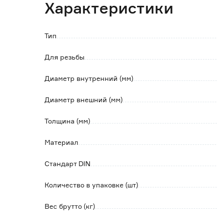
Характеристики
превышающими требуемые по стандарту ра
Не подверженна коррозии.
Тип
Для резьбы
Диаметр внутренний (мм)
Диаметр внешний (мм)
Толщина (мм)
Материал
Стандарт DIN
Количество в упаковке (шт)
Вес брутто (кг)