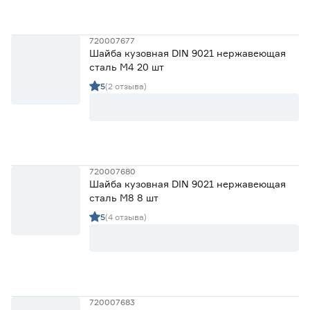
Для резьбы
720007677
Шайба кузовная DIN 9021 нержавеющая
М10
7
сталь М4 20 шт
Ещё 6
М12
7
5
(2 отзыва)
М14
6
Диаметр внутренний (мм)
М16
4
М18
3
3.2
4.3
5.3
Ещё 8
720007680
6.4
8.4
10.5
Диаметр внешний (мм)
Шайба кузовная DIN 9021 нержавеющая
сталь М8 8 шт
7
9
10
5
(4 отзыва)
Ещё 11
12
15
16
Материал
Нержавеющая сталь
14
Оцинкованная сталь
35
720007683
Полиамид
5