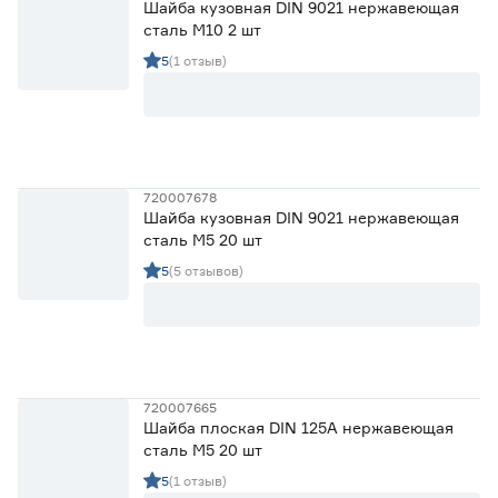
Шайба кузовная DIN 9021 нержавеющая
сталь М10 2 шт
Стандарт DIN
5
(1 отзыв)
125A
29
9021
25
Количество в упаковке (шт)
720007678
Шайба кузовная DIN 9021 нержавеющая
1
2
4
Ещё 11
сталь М5 20 шт
5
(5 отзывов)
5
6
8
Марка
FIXBERG
54
Страна производства
720007665
Китай
53
Шайба плоская DIN 125A нержавеющая
Россия
1
сталь М5 20 шт
5
(1 отзыв)