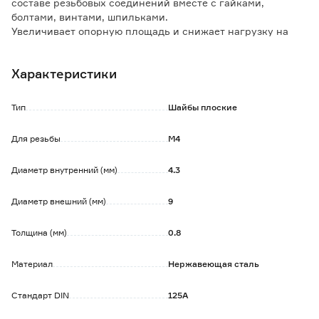
составе резьбовых соединений вместе с гайками,
болтами, винтами, шпильками.
Увеличивает опорную площадь и снижает нагрузку на
поверхность детали.
Предотвращает процесс самоотвинчивания крепежных
Характеристики
элементов.
Позволяет применять большее усилие затяжки, защищая
скрепляемую поверхность от повреждений и
Тип
Шайбы плоские
деформаций.
Обе поверхности изделий не имеют никаких отклонений
Для резьбы
М4
от горизонтали.
Обладает высокой коррозионной стойкостью.
Диаметр внутренний (мм)
4.3
Диаметр внешний (мм)
9
Толщина (мм)
0.8
Материал
Нержавеющая сталь
Стандарт DIN
125A