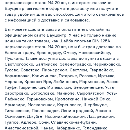
нержавеющая сталь М4 20 шт, в интернет-магазине
Бауцентр, вы можете оформить доставку или получить
товар удобным для вас способом, для этого ознакомьтесь
с информацией о
доставке и самовывозе
.
Вы можете сделать заказ и оплатить его онлайн на
официальном сайте Бауцентр. У нас не только низкие
цены на такие товары, как Шайба плоская DIN 125A
нержавеющая сталь М4 20 шт, но и быстрая доставка по
Калининграду, Краснодару, Омску, Новороссийску,
Пушкино. Также доступна доставка до пункта выдачи в
Светлогорске, Балтийске, Зеленоградске, Черняховске,
Гусеве, Советске, Пионерском, Светлом, Гвардейске,
Кормиловке, Каличинске, Татарске, Розовке, Иртыше,
Черлаке, Красном Яре, Любинском, Марьяновке, Азово,
Гауфе, Таврическом, Иртышском, Белореченске, Усть-
Заостровке, Богословке, Майкопе, Сыропятском, Усть-
Лабинске, Горьковском, Кропоткине, Нижней Омке,
Армавире, Москаленках, Кореновске, Шербакуле,
Тимашевске, Павлоградке, Ленинградской, Архипо-
Осиповке, Джубге, Новомихайловском, Лазаревском,
Туапсе, Адлере, Сочи, Славянске-на-Кубани,
Анастасиевской, Чанах, Кабардинке, Геленджике,