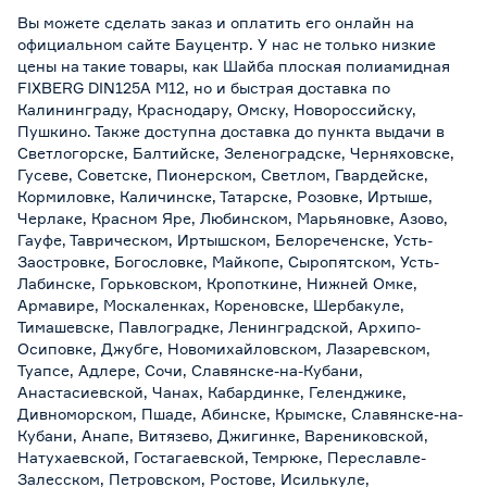
Вы можете сделать заказ и оплатить его онлайн на
официальном сайте Бауцентр. У нас не только низкие
цены на такие товары, как Шайба плоская полиамидная
FIXBERG DIN125A М12, но и быстрая доставка по
Калининграду, Краснодару, Омску, Новороссийску,
Пушкино. Также доступна доставка до пункта выдачи в
Светлогорске, Балтийске, Зеленоградске, Черняховске,
Гусеве, Советске, Пионерском, Светлом, Гвардейске,
Кормиловке, Каличинске, Татарске, Розовке, Иртыше,
Черлаке, Красном Яре, Любинском, Марьяновке, Азово,
Гауфе, Таврическом, Иртышском, Белореченске, Усть-
Заостровке, Богословке, Майкопе, Сыропятском, Усть-
Лабинске, Горьковском, Кропоткине, Нижней Омке,
Армавире, Москаленках, Кореновске, Шербакуле,
Тимашевске, Павлоградке, Ленинградской, Архипо-
Осиповке, Джубге, Новомихайловском, Лазаревском,
Туапсе, Адлере, Сочи, Славянске-на-Кубани,
Анастасиевской, Чанах, Кабардинке, Геленджике,
Дивноморском, Пшаде, Абинске, Крымске, Славянске-на-
Кубани, Анапе, Витязево, Джигинке, Варениковской,
Натухаевской, Гостагаевской, Темрюке, Переславле-
Залесском, Петровском, Ростове, Исилькуле,