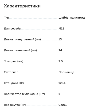
Имеет форму идеального круга плоской формы с
Характеристики
отверстием для крепежа посередине.
Тип
Шайбы полиамид
Для резьбы
М12
Диаметр внутренний (мм)
13
Диаметр внешний (мм)
24
Толщина (мм)
2.5
Материал
Полиамид
Стандарт DIN
125A
Количество в упаковке (шт)
1
Вес брутто (кг)
0.001