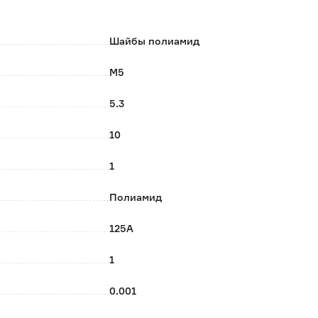
Шайбы полиамид
М5
5.3
10
1
Полиамид
125A
1
0.001