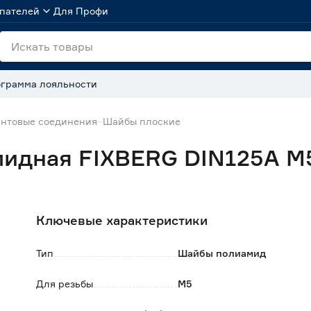
пателей
Для Профи
грамма лояльности
нтовые соединения
Шайбы плоские
мидная FIXBERG DIN125A М
Ключевые характеристики
Тип
Шайбы полиамид
Для резьбы
М5