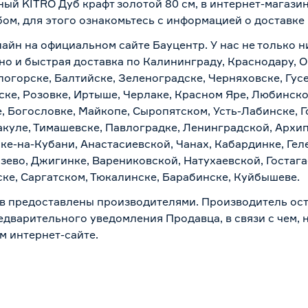
ный KITRO Дуб крафт золотой 80 см, в интернет-магази
бом, для этого ознакомьтесь с информацией о
доставке
лайн на официальном сайте Бауцентр. У нас не только н
но и быстрая доставка по Калининграду, Краснодару, 
логорске, Балтийске, Зеленоградске, Черняховске, Гусе
ске, Розовке, Иртыше, Черлаке, Красном Яре, Любинском
, Богословке, Майкопе, Сыропятском, Усть-Лабинске, 
куле, Тимашевске, Павлоградке, Ленинградской, Архи
ске-на-Кубани, Анастасиевской, Чанах, Кабардинке, Ге
зево, Джигинке, Варениковской, Натухаевской, Гостаг
ске, Саргатском, Тюкалинске, Барабинске, Куйбышеве.
в предоставлены производителями. Производитель ост
дварительного уведомления Продавца, в связи с чем, н
м интернет-сайте.