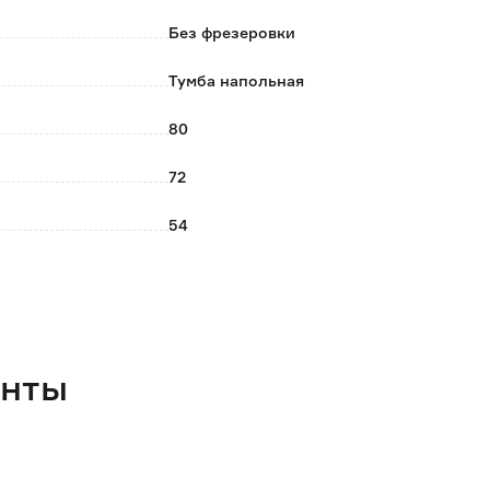
Без фрезеровки
Тумба напольная
80
72
54
KITRO
29.4
2 года
енты