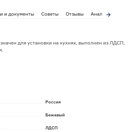
и и документы
Советы
Отзывы
Аналоги
начен для установки на кухнях, выполнен из ЛДСП,
м.
тые;
 организации удобного пространства;
 для фасада, ножками, цоколем из ЛДСП, крепежной
Россия
 картонной упаковке и требует сборки.
Бежевый
ЛДСП