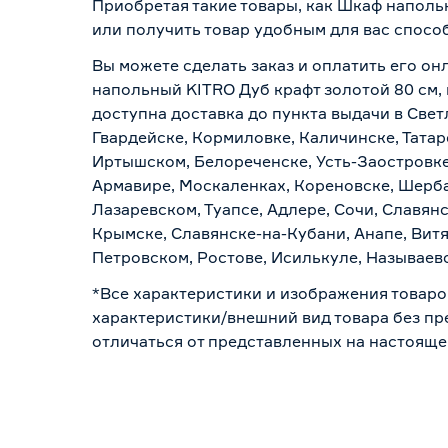
Приобретая такие товары, как Шкаф наполь
или получить товар удобным для вас спосо
Вы можете сделать заказ и оплатить его он
напольный KITRO Дуб крафт золотой 80 см, 
доступна доставка до пункта выдачи в Свет
Гвардейске, Кормиловке, Каличинске, Татар
Иртышском, Белореченске, Усть-Заостровке
Армавире, Москаленках, Кореновске, Шерба
Лазаревском, Туапсе, Адлере, Сочи, Славян
Крымске, Славянске-на-Кубани, Анапе, Витя
Петровском, Ростове, Исилькуле, Называев
*Все характеристики и изображения товаро
характеристики/внешний вид товара без пре
отличаться от представленных на настояще