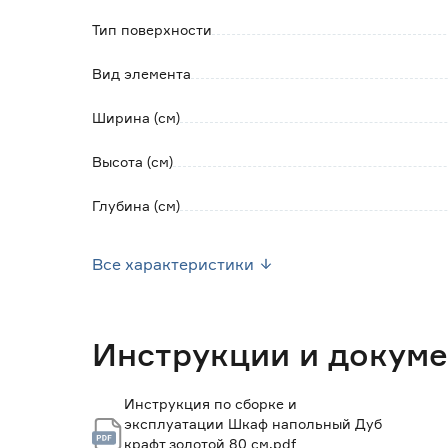
Тип поверхности
Вид элемента
Ширина (см)
Высота (см)
Глубина (см)
Марка
Все характеристики
Вес брутто (кг)
Гарантия
Инструкции и докум
Инструкция по сборке и
эксплуатации Шкаф напольный Дуб
крафт золотой 80 см.pdf