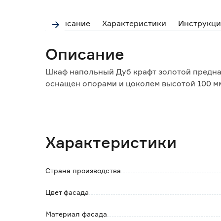
Описание
Характеристики
Инструкци
Описание
Шкаф напольный Дуб крафт золотой предназ
оснащен опорами и цоколем высотой 100 м
Особенности и преимущества:
- в комплекте два вида ручек: черные и золо
- внутри шкаф оснащен съемной полкой для
Характеристики
- шкафчик комплектуется: полкой, петлями
фурнитурой и инструкцией.
Страна производства
Обратите внимание:
Изделие поставляется в разобранном виде в
Цвет фасада
Столешница приобретается отдельно.
Материал фасада