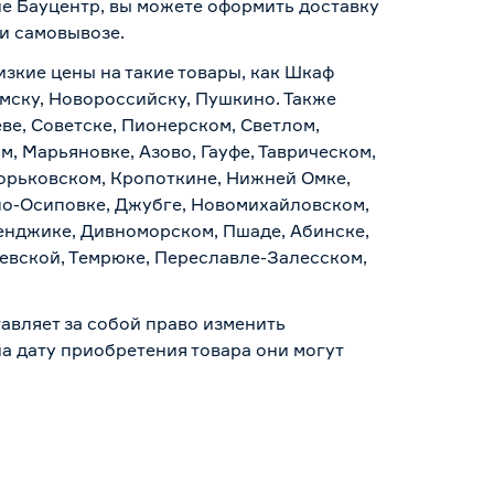
не Бауцентр, вы можете оформить доставку
 и самовывозе
.
изкие цены на такие товары, как Шкаф
Омску, Новороссийску, Пушкино. Также
ве, Советске, Пионерском, Светлом,
, Марьяновке, Азово, Гауфе, Таврическом,
Горьковском, Кропоткине, Нижней Омке,
по-Осиповке, Джубге, Новомихайловском,
ленджике, Дивноморском, Пшаде, Абинске,
аевской, Темрюке, Переславле-Залесском,
авляет за собой право изменить
а дату приобретения товара они могут