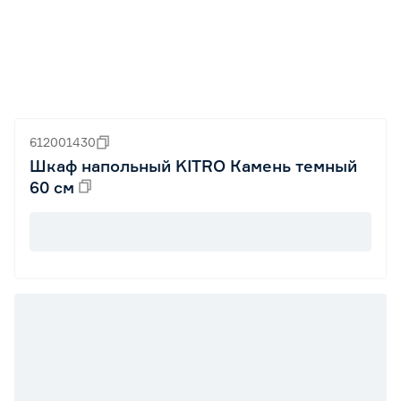
612001430
Шкаф напольный KITRO Камень темный
60 см