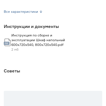
Марка
KITRO
Все характеристики
Вес брутто (кг)
24.6
Инструкции и документы
Гарантия
2 года
Инструкция по сборке и
эксплуатации Шкаф напольный
600х720х540, 800х720х540.pdf
2 мб
Советы