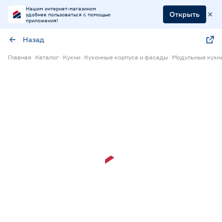
Нашим интернет-магазином
Открыть
удобнее пользоваться с помощью
приложения!
Назад
Главная
Каталог
Кухни
Кухонные корпуса и фасады
Модульные кухн
15% Бонус