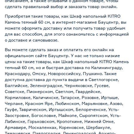
описанием, а также отзывами о данном товаре, чтобы
сделать правильный выбор и заказать товар онлайн.
Приобретая такие товары, как Шкаф напольный KITRO
Камень темный 60 см, в интернет-магазине Бауцентр, вы
можете оформить доставку или получить товар удобным
для вас способом, для этого ознакомьтесь с информацией
о
доставке и самовывозе
.
Вы можете сделать заказ и оплатить его онлайн на
официальном сайте Бауцентр. У нас не только низкие
цены на такие товары, как Шкаф напольный KITRO Камень
темный 60 см, но и быстрая доставка по Калининграду,
Краснодару, Омску, Новороссийску, Пушкино. Также
доступна доставка до пункта выдачи в Светлогорске,
Балтийске, Зеленоградске, Черняховске, Гусеве,
Советске, Пионерском, Светлом, Гвардейске,
Кормиловке, Каличинске, Татарске, Розовке, Иртыше,
Черлаке, Красном Яре, Любинском, Марьяновке, Азово,
Гауфе, Таврическом, Иртышском, Белореченске, Усть-
Заостровке, Богословке, Майкопе, Сыропятском, Усть-
Лабинске, Горьковском, Кропоткине, Нижней Омке,
Армавире, Москаленках, Кореновске, Шербакуле,
Тимашевске, Павлоградке, Ленинградской, Архипо-