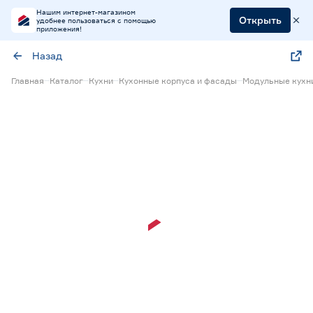
Нашим интернет-магазином
Открыть
удобнее пользоваться с помощью
приложения!
Назад
Главная
Каталог
Кухни
Кухонные корпуса и фасады
Модульные кухн
15% Бонус