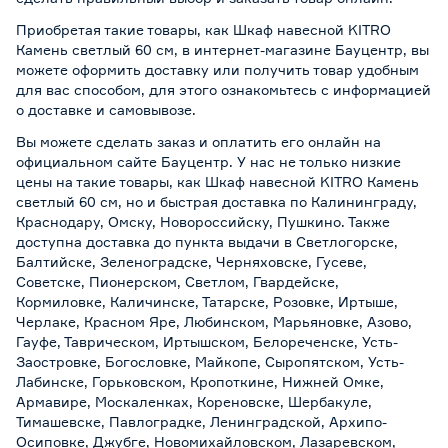
Приобретая такие товары, как Шкаф навесной KITRO
Камень светлый 60 см, в интернет-магазине Бауцентр, вы
можете оформить доставку или получить товар удобным
для вас способом, для этого ознакомьтесь с информацией
о
доставке и самовывозе
.
Вы можете сделать заказ и оплатить его онлайн на
официальном сайте Бауцентр. У нас не только низкие
цены на такие товары, как Шкаф навесной KITRO Камень
светлый 60 см, но и быстрая доставка по Калининграду,
Краснодару, Омску, Новороссийску, Пушкино. Также
доступна доставка до пункта выдачи в Светлогорске,
Балтийске, Зеленоградске, Черняховске, Гусеве,
Советске, Пионерском, Светлом, Гвардейске,
Кормиловке, Каличинске, Татарске, Розовке, Иртыше,
Черлаке, Красном Яре, Любинском, Марьяновке, Азово,
Гауфе, Таврическом, Иртышском, Белореченске, Усть-
Заостровке, Богословке, Майкопе, Сыропятском, Усть-
Лабинске, Горьковском, Кропоткине, Нижней Омке,
Армавире, Москаленках, Кореновске, Шербакуле,
Тимашевске, Павлоградке, Ленинградской, Архипо-
Осиповке, Джубге, Новомихайловском, Лазаревском,