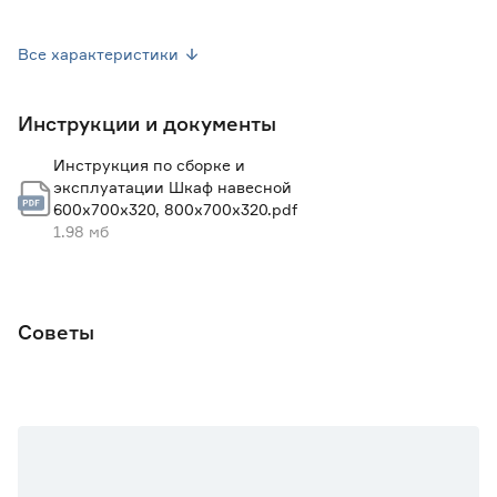
Марка
KITRO
Все характеристики
Вес брутто (кг)
17.6
Инструкции и документы
Гарантия
2 года
Инструкция по сборке и
эксплуатации Шкаф навесной
600х700х320, 800х700х320.pdf
1.98 мб
Советы