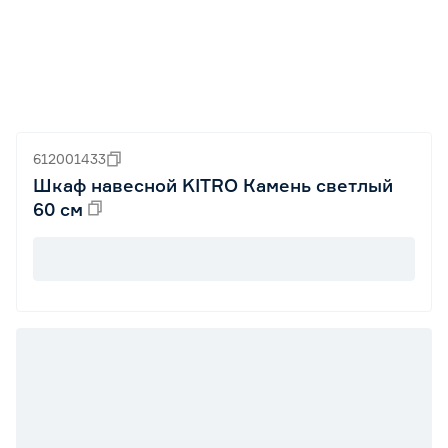
612001433
Шкаф навесной KITRO Камень светлый
60 см