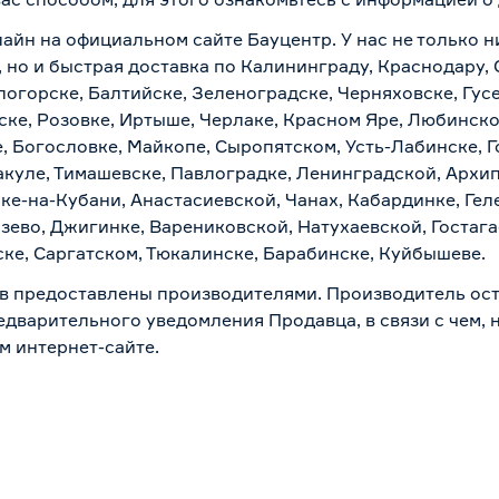
лайн на официальном сайте Бауцентр. У нас не только н
 но и быстрая доставка по Калининграду, Краснодару,
логорске, Балтийске, Зеленоградске, Черняховске, Гусе
ске, Розовке, Иртыше, Черлаке, Красном Яре, Любинском
, Богословке, Майкопе, Сыропятском, Усть-Лабинске, 
куле, Тимашевске, Павлоградке, Ленинградской, Архи
ске-на-Кубани, Анастасиевской, Чанах, Кабардинке, Ге
зево, Джигинке, Варениковской, Натухаевской, Гостаг
ске, Саргатском, Тюкалинске, Барабинске, Куйбышеве.
в предоставлены производителями. Производитель ост
дварительного уведомления Продавца, в связи с чем, н
м интернет-сайте.