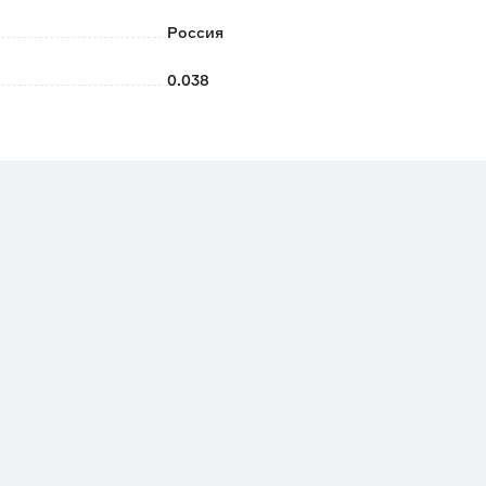
крыть место реставрации быстросохнущим лаком.
Россия
0.038