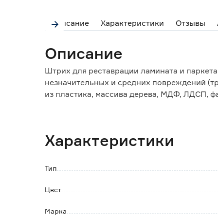
Описание
Характеристики
Отзывы
Описание
Штрих для реставрации ламината и паркета 
незначительных и средних повреждений (тр
из пластика, массива дерева, МДФ, ЛДСП, 
используется при ремонте мебели, дверей, 
лестниц. Подходит для обработки участков
эксплуатационных нагрузок.
Характеристики
Особенности и преимущества:
- быстро восстанавливает внешний вид пол
Тип
- идеально подходит для небольших повре
- экономичное использование благодаря у
Цвет
Обратите внимание:
Марка