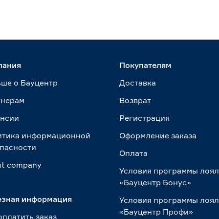
пания
Покупателям
ше о Бауцентр
Доставка
тнерам
Возврат
ансии
Регистрация
итика информационной
Оформление заказа
пасности
Оплата
t сompany
Условия программы лоя
«Бауцентр Бонус»
езная информация
Условия программы лоя
«Бауцентр Профи»
оплатить заказ