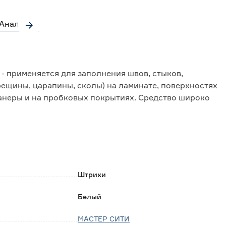
Аналоги
- применяется для заполнения швов, стыков,
ещины, царапины, сколы) на ламинате, поверхностях
фанеры и на пробковых покрытиях. Средство широко
окон, плинтусов, подоконников, полов, столешниц,
, которые находятся под воздействием интенсивных
а;
Штрихи
ждений;
добному формату упаковки.
Белый
МАСТЕР СИТИ