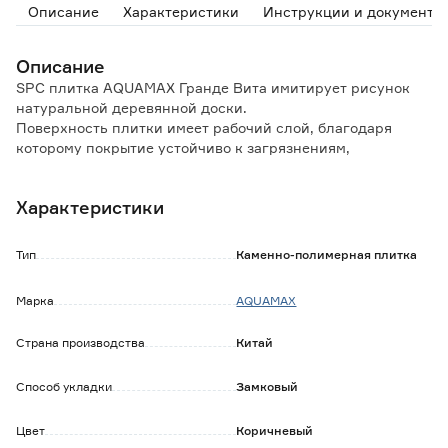
Описание
Характеристики
Инструкции и документы
Описание
SPC плитка AQUAMAX Гранде Вита имитирует рисунок
натуральной деревянной доски.
Поверхность плитки имеет рабочий слой, благодаря
которому покрытие устойчиво к загрязнениям,
механическим повреждениям, истиранию и царапинам.
Замковое соединение Uniclic обеспечивает легкую и
Характеристики
быструю укладку.
V-образная фаска по периметру доски скрывает
незначительные неровности пола, а синхронное
Тип
Каменно-полимерная плитка
тиснение передает фактуру дерева.
SPC плитку (каменно-полимерный композит) можно
Марка
AQUAMAX
укладывать в помещениях с повышенным уровнем
влажности.
Страна производства
Китай
Соответствие классу пожарной опасности КМ2 позволяет
использовать покрытие для отделки объектов
здравоохранения, образования, детских дошкольных
Способ укладки
Замковый
учреждений.
Цвет
Коричневый
Особенности и преимущества: