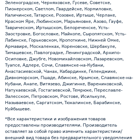
Зеленоградске, Черняховске, Гусеве, Советске,
Пионерском, Светлом, Гвардейске, Кормиловке,
Каличинске, Татарске, Розовке, Иртыше, Черлаке,
Красном Яре, Любинском, Марьяновке, Азово, Гауфе,
Таврическом, Иртышском, Белореченске, Усть-
Заостровке, Богословке, Майкопе, Сыропятском, Усть-
Лабинске, Горьковском, Кропоткине, Нижней Омке,
Армавире, Москаленках, Кореновске, Шербакуле,
Тимашевске, Павлоградке, Ленинградской, Архипо-
Осиповке, Джубге, Новомихайловском, Лазаревском,
Туапсе, Адлере, Сочи, Славянске-на-Кубани,
Анастасиевской, Чанах, Кабардинке, Геленджике,
Дивноморском, Пшаде, Абинске, Крымске, Славянске-на-
Кубани, Анапе, Витязево, Джигинке, Варениковской,
Натухаевской, Гостагаевской, Темрюке, Переславле-
Залесском, Петровском, Ростове, Исилькуле,
Называевске, Саргатском, Тюкалинске, Барабинске,
Куйбышеве.
*Все характеристики и изображения товаров
предоставлены производителями. Производитель
оставляет за собой право изменить характеристики/
внешний вид товара без предварительного уведомления