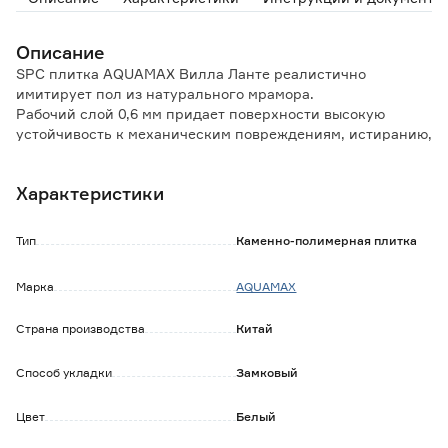
Описание
SPC плитка AQUAMAX Вилла Ланте реалистично
имитирует пол из натурального мрамора.
Рабочий слой 0,6 мм придает поверхности высокую
устойчивость к механическим повреждениям, истиранию,
царапинам и загрязнениям.
Плитка не боится воздействия воды, поэтому может быть
Характеристики
уложена в помещениях с повышенной влажностью, в том
числе в ванных комнатах и по периметру бассейнов.
Соответствие классу пожарной опасности КМ2 позволяет
Тип
Каменно-полимерная плитка
использовать покрытие для отделки объектов
здравоохранения, образования, детских дошкольных
Марка
AQUAMAX
учреждений.
Бесклеевое замковое соединение Uniclic обеспечивает
Страна производства
Китай
легкую и быструю укладку.
Особенности и преимущества:
Способ укладки
Замковый
- 100% водостойкость;
- ударопрочность и износостойкость;
Цвет
Белый
- антистатичность;