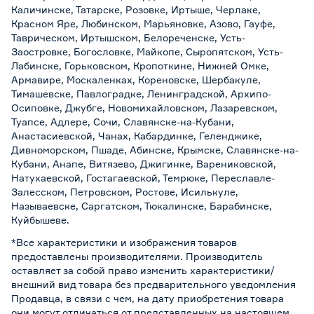
Каличинске, Татарске, Розовке, Иртыше, Черлаке,
Красном Яре, Любинском, Марьяновке, Азово, Гауфе,
Таврическом, Иртышском, Белореченске, Усть-
Заостровке, Богословке, Майкопе, Сыропятском, Усть-
Лабинске, Горьковском, Кропоткине, Нижней Омке,
Армавире, Москаленках, Кореновске, Шербакуле,
Тимашевске, Павлоградке, Ленинградской, Архипо-
Осиповке, Джубге, Новомихайловском, Лазаревском,
Туапсе, Адлере, Сочи, Славянске-на-Кубани,
Анастасиевской, Чанах, Кабардинке, Геленджике,
Дивноморском, Пшаде, Абинске, Крымске, Славянске-на-
Кубани, Анапе, Витязево, Джигинке, Варениковской,
Натухаевской, Гостагаевской, Темрюке, Переславле-
Залесском, Петровском, Ростове, Исилькуле,
Называевске, Саргатском, Тюкалинске, Барабинске,
Куйбышеве.
*Все характеристики и изображения товаров
предоставлены производителями. Производитель
оставляет за собой право изменить характеристики/
внешний вид товара без предварительного уведомления
Продавца, в связи с чем, на дату приобретения товара
они могут отличаться от представленных на настоящем