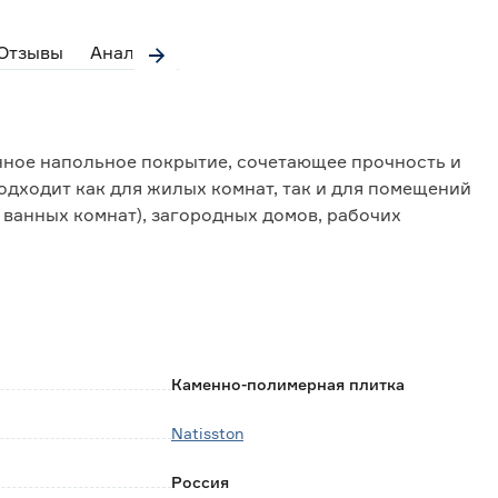
Отзывы
Аналоги
енное напольное покрытие, сочетающее прочность и
одходит как для жилых комнат, так и для помещений
 ванных комнат), загородных домов, рабочих
нтный дизайн, подходящий для различных стилей
тойчива к механическим повреждениям, истиранию,
Каменно-полимерная плитка
Natisston
иям;
Россия