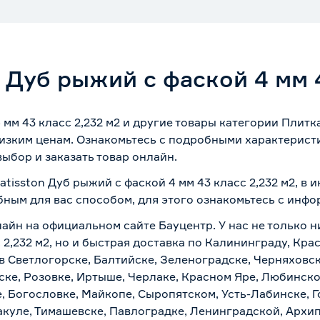
 Дуб рыжий с фаской 4 мм 4
 мм 43 класс 2,232 м2 и другие товары категории Плит
изким ценам. Ознакомьтесь с подробными характеристи
ыбор и заказать товар онлайн.
tisston Дуб рыжий с фаской 4 мм 43 класс 2,232 м2, в 
бным для вас способом, для этого ознакомьтесь с инф
лайн на официальном сайте Бауцентр. У нас не только н
с 2,232 м2, но и быстрая доставка по Калининграду, Кр
в Светлогорске, Балтийске, Зеленоградске, Черняховске
ске, Розовке, Иртыше, Черлаке, Красном Яре, Любинском
, Богословке, Майкопе, Сыропятском, Усть-Лабинске, 
куле, Тимашевске, Павлоградке, Ленинградской, Архи