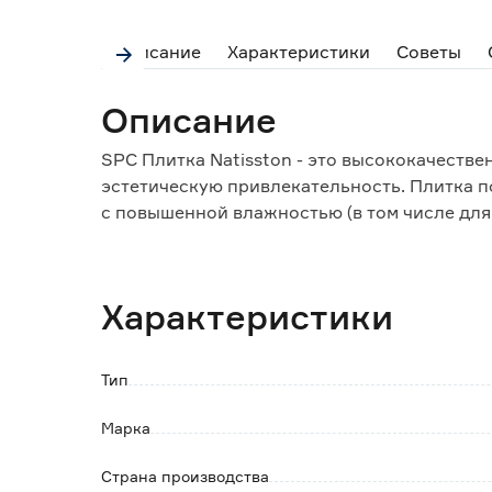
Описание
Характеристики
Советы
Описание
SPC Плитка Natisston - это высококачеств
эстетическую привлекательность. Плитка п
с повышенной влажностью (в том числе для
пространств, лоджий и балконов.
NatisSton Essential имеет простой и элега
интерьера.
Характеристики
Благодаря рабочему слою 0,3 мм плитка ус
царапинам и загрязнениям.
Тип
Особенности и преимущества:
- долговечность;
Марка
- тепло- и звукоизоляция;
- устойчивость к влаге, износу и поврежден
Страна производства