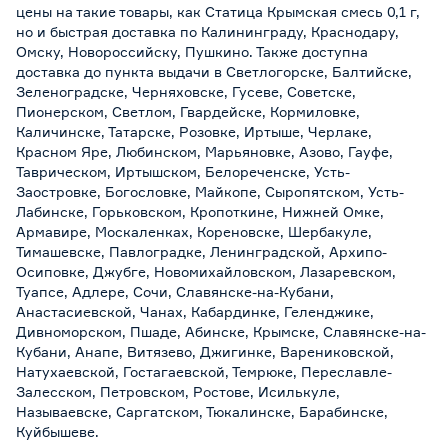
цены на такие товары, как Статица Крымская смесь 0,1 г,
но и быстрая доставка по Калининграду, Краснодару,
Омску, Новороссийску, Пушкино. Также доступна
доставка до пункта выдачи в Светлогорске, Балтийске,
Зеленоградске, Черняховске, Гусеве, Советске,
Пионерском, Светлом, Гвардейске, Кормиловке,
Каличинске, Татарске, Розовке, Иртыше, Черлаке,
Красном Яре, Любинском, Марьяновке, Азово, Гауфе,
Таврическом, Иртышском, Белореченске, Усть-
Заостровке, Богословке, Майкопе, Сыропятском, Усть-
Лабинске, Горьковском, Кропоткине, Нижней Омке,
Армавире, Москаленках, Кореновске, Шербакуле,
Тимашевске, Павлоградке, Ленинградской, Архипо-
Осиповке, Джубге, Новомихайловском, Лазаревском,
Туапсе, Адлере, Сочи, Славянске-на-Кубани,
Анастасиевской, Чанах, Кабардинке, Геленджике,
Дивноморском, Пшаде, Абинске, Крымске, Славянске-на-
Кубани, Анапе, Витязево, Джигинке, Варениковской,
Натухаевской, Гостагаевской, Темрюке, Переславле-
Залесском, Петровском, Ростове, Исилькуле,
Называевске, Саргатском, Тюкалинске, Барабинске,
Куйбышеве.