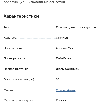
образующие щитковидные соцветия.
Это один из самых популярных сухоцветов, который
срезают в стадии полностью раскрытого цветка.
Характеристики
Высушенные цветки отлично сохраняют свою форму и
окраску. Используют для зимних цветочных
аранжировок.
Тип
Семена однолетних цветов
Культура
Статица
Посев семян
Апрель-Май
Посев рассады
Май-Июнь
Период цветения
Июль-Сентябрь
Высота растения (см)
80
Марка
Семена Алтая
Страна производства
Россия