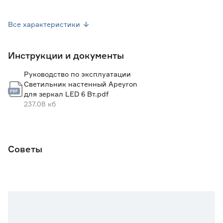
Цвет арматуры
Хром
Все характеристики
Цвет плафона
Белый
Инструкции и документы
Материал арматуры
Металл
Руководство по эксплуатации
Материал плафона
Стекло
Светильник настенный Apeyron
для зеркал LED 6 Вт.pdf
Вес брутто (кг)
0.202
237.08 кб
Диаметр (мм)
401
Марка
Apeyron
Советы
Страна производства
Китай