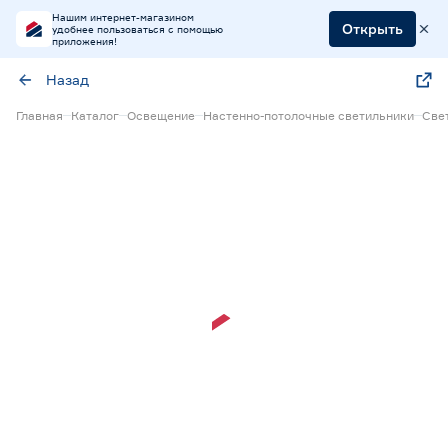
Нашим интернет-магазином
Открыть
удобнее пользоваться с помощью
приложения!
Назад
Главная
Каталог
Освещение
Настенно-потолочные светильники
Све