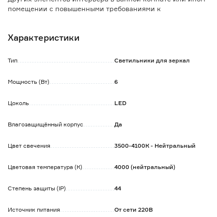
помещении с повышенными требованиями к
пылевлагозащите.
Характеристики
Особенности и преимущества:
- легкость монтажа, благодаря простой конструкции
светильника;
Тип
Светильники для зеркал
- компактные размеры;
- в комплекте есть все, что потребуется при установке;
Мощность (Вт)
6
- комфортное свечение благодаря цветовой температуре
4000 К;
Цоколь
LED
- лаконичный дизайн светильника впишется в любой
интерьер;
- срок службы более 50 000 часов.
Влагозащищённый корпус
Да
Обратите внимание:
Цвет свечения
3500-4100К - Нейтральный
Изделие монтируется на стену при помощи
металлической планки, которая входит в комплект.
Цветовая температура (К)
4000 (нейтральный)
Степень защиты (IP)
44
Источник питания
От сети 220В