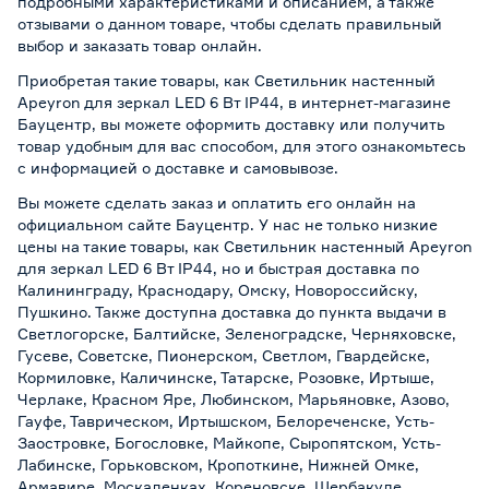
подробными характеристиками и описанием, а также
отзывами о данном товаре, чтобы сделать правильный
выбор и заказать товар онлайн.
Приобретая такие товары, как Светильник настенный
Apeyron для зеркал LED 6 Вт IP44, в интернет-магазине
Бауцентр, вы можете оформить доставку или получить
товар удобным для вас способом, для этого ознакомьтесь
с информацией о
доставке и самовывозе
.
Вы можете сделать заказ и оплатить его онлайн на
официальном сайте Бауцентр. У нас не только низкие
цены на такие товары, как Светильник настенный Apeyron
для зеркал LED 6 Вт IP44, но и быстрая доставка по
Калининграду, Краснодару, Омску, Новороссийску,
Пушкино. Также доступна доставка до пункта выдачи в
Светлогорске, Балтийске, Зеленоградске, Черняховске,
Гусеве, Советске, Пионерском, Светлом, Гвардейске,
Кормиловке, Каличинске, Татарске, Розовке, Иртыше,
Черлаке, Красном Яре, Любинском, Марьяновке, Азово,
Гауфе, Таврическом, Иртышском, Белореченске, Усть-
Заостровке, Богословке, Майкопе, Сыропятском, Усть-
Лабинске, Горьковском, Кропоткине, Нижней Омке,
Армавире, Москаленках, Кореновске, Шербакуле,