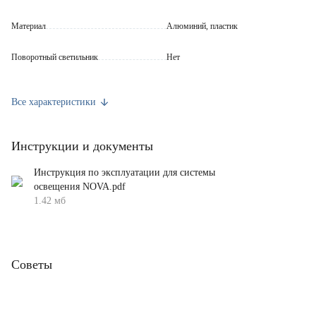
Материал
Алюминий, пластик
Поворотный светильник
Нет
Длина (мм)
100
Все характеристики
Высота (мм)
125
Инструкции и документы
Ширина (мм)
125
Инструкция по эксплуатации для системы
Цоколь
LED
освещения NOVA.pdf
1.42 мб
Мощность светильника (Вт)
5
Цветовая температура (К)
3000 (теплый)
Советы
Световой поток (Лм)
380
Угол освещения (°)
360