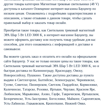
другие товары категории Магнитные трековые светильники (48 V)
доступны в каталоге Освещение интернет-магазина Бауцентр по
низким ценам. Ознакомьтесь с подробными характеристиками и
описанием, а также отзывами о данном товаре, чтобы сделать
правильный выбор и заказать товар онлайн.
Приобретая такие товары, как Светильник трековый магнитный
ЭРА Шар 5 Вт LED 3000 K, в интернет-магазине Бауцентр, вы
можете оформить доставку или получить товар удобным для вас
способом, для этого ознакомьтесь с информацией о
доставке и
самовывозе
.
Вы можете сделать заказ и оплатить его онлайн на официальном
сайте Бауцентр. У нас не только низкие цены на такие товары, как
Светильник трековый магнитный ЭРА Шар 5 Вт LED 3000 K, но и
быстрая доставка по Калининграду, Краснодару, Омску,
Новороссийску, Пушкино. Также доступна доставка до пункта
выдачи в Светлогорске, Балтийске, Зеленоградске, Черняховске,
Гусеве, Советске, Пионерском, Светлом, Гвардейске, Кормиловке,
Каличинске, Татарске, Розовке, Иртыше, Черлаке, Красном Яре,
Любинском, Марьяновке, Азово, Гауфе, Таврическом, Иртышском,
Белореченске, Усть-Заостровке, Богословке, Майкопе, Сыропятском,
Усть-Лабинске, Горьковском, Кропоткине, Нижней Омке,