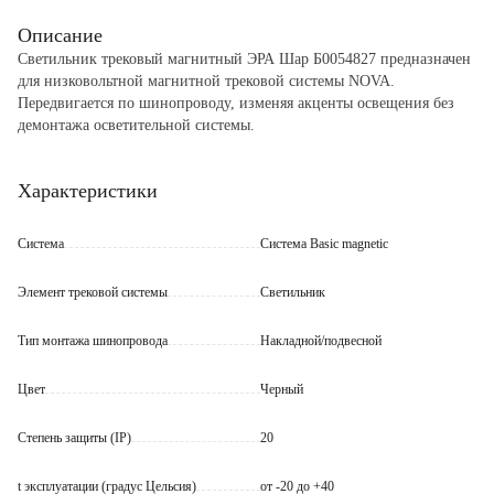
Описание
Светильник трековый магнитный ЭРА Шар Б0054827 предназначен
для низковольтной магнитной трековой системы NOVA.
Передвигается по шинопроводу, изменяя акценты освещения без
демонтажа осветительной системы.
Особенности и преимущества:
Характеристики
- прочный алюминиевый корпус устойчив к мелким механическим
повреждениям;
- белый матовый плафон мягко рассеивает световой поток;
Система
Система Basic magnetic
- установка не требует специальных отверстий или углублений для
монтажа и крепления светильника;
Элемент трековой системы
Светильник
- срок службы до 30 000 часов.
Тип монтажа шинопровода
Накладной/подвесной
Обратите внимание:
Монтаж осуществляется путем одновременного нажатия кнопок по
бокам основания трекового светильника, установки основания в
Цвет
Черный
желаемом месте в магнитном шинопроводе и отжатии кнопок на
основании. После этого трековый светильник будет зафиксирован в
Степень защиты (IP)
20
магнитном шинопроводе.
t эксплуатации (градус Цельсия)
от -20 до +40