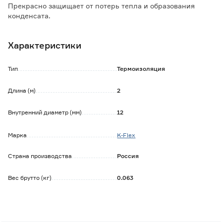
Прекрасно защищает от потерь тепла и образования
конденсата.
Надежно защищает от коррозии даже в суровых
климатических условиях.
Характеристики
Толщина теплоизоляции: 6 мм.
Внутренний диаметр: 12 мм.
Тип
Термоизоляция
Диаметр изолируемой трубы: 1/2'.
Длина (м)
2
Внутренний диаметр (мм)
12
Марка
K-Flex
Страна производства
Россия
Вес брутто (кг)
0.063