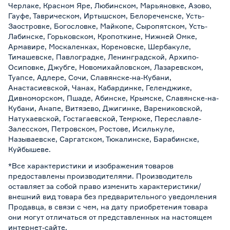
Черлаке, Красном Яре, Любинском, Марьяновке, Азово,
Гауфе, Таврическом, Иртышском, Белореченске, Усть-
Заостровке, Богословке, Майкопе, Сыропятском, Усть-
Лабинске, Горьковском, Кропоткине, Нижней Омке,
Армавире, Москаленках, Кореновске, Шербакуле,
Тимашевске, Павлоградке, Ленинградской, Архипо-
Осиповке, Джубге, Новомихайловском, Лазаревском,
Туапсе, Адлере, Сочи, Славянске-на-Кубани,
Анастасиевской, Чанах, Кабардинке, Геленджике,
Дивноморском, Пшаде, Абинске, Крымске, Славянске-на-
Кубани, Анапе, Витязево, Джигинке, Варениковской,
Натухаевской, Гостагаевской, Темрюке, Переславле-
Залесском, Петровском, Ростове, Исилькуле,
Называевске, Саргатском, Тюкалинске, Барабинске,
Куйбышеве.
*Все характеристики и изображения товаров
предоставлены производителями. Производитель
оставляет за собой право изменить характеристики/
внешний вид товара без предварительного уведомления
Продавца, в связи с чем, на дату приобретения товара
они могут отличаться от представленных на настоящем
интернет-сайте.