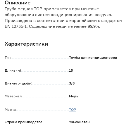
Описание
Труба медная TOP применяется при монтаже
оборудования систем кондиционирования воздуха.
Произведена в соответствии с европейским стандартом
EN 12735-1. Содержание меди не менее 99,9%.
Труба упакована в герметичную полиэтиленовую пленку
Характеристики
и имеет на концах трубы заглушки, для исключения
попадания внутрь пыли и грязи.
Тип
Трубы для кондиционеров
Диаметр трубы: 3/8'.
Диаметр трубы: 9,52 мм.
Длина (м)
15
Толщина стенки: 0,6 мм.
Диаметр (дюйм)
3/8
Материал
Медь
Марка
TOP
Страна производства
Узбекистан