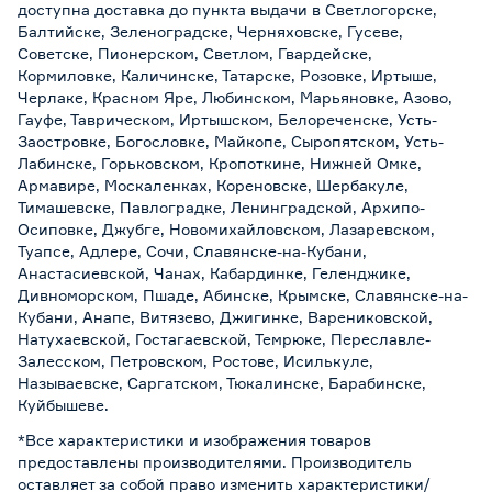
доступна доставка до пункта выдачи в Светлогорске,
Балтийске, Зеленоградске, Черняховске, Гусеве,
Советске, Пионерском, Светлом, Гвардейске,
Кормиловке, Каличинске, Татарске, Розовке, Иртыше,
Черлаке, Красном Яре, Любинском, Марьяновке, Азово,
Гауфе, Таврическом, Иртышском, Белореченске, Усть-
Заостровке, Богословке, Майкопе, Сыропятском, Усть-
Лабинске, Горьковском, Кропоткине, Нижней Омке,
Армавире, Москаленках, Кореновске, Шербакуле,
Тимашевске, Павлоградке, Ленинградской, Архипо-
Осиповке, Джубге, Новомихайловском, Лазаревском,
Туапсе, Адлере, Сочи, Славянске-на-Кубани,
Анастасиевской, Чанах, Кабардинке, Геленджике,
Дивноморском, Пшаде, Абинске, Крымске, Славянске-на-
Кубани, Анапе, Витязево, Джигинке, Варениковской,
Натухаевской, Гостагаевской, Темрюке, Переславле-
Залесском, Петровском, Ростове, Исилькуле,
Называевске, Саргатском, Тюкалинске, Барабинске,
Куйбышеве.
*Все характеристики и изображения товаров
предоставлены производителями. Производитель
оставляет за собой право изменить характеристики/