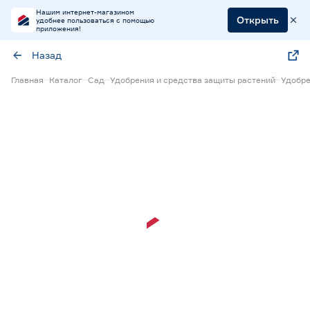
Нашим интернет-магазином
Открыть
удобнее пользоваться с помощью
приложения!
Назад
Главная
Каталог
Сад
Удобрения и средства защиты растений
Удобре