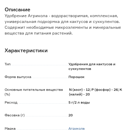
Описание
Удобрение Агрикола - водорастворимая, комплексная,
универсальная подкормка для кактусов и суккулентов.
Содержит необходимые микроэлементы и минеральные
вещества для питания растений.
Особенности и преимущества:
Характеристики
- способствует здоровому и быстрому росту;
- стимулирует цветение на цветущих видах;
- повышает устойчивость растения к неблагоприятным
Тип
Удобрения для кактусов и
факторам;
суккулентов
- не содержит хлор.
Форма выпуска
Порошок
Способ применения:
Основные питательные вещества
N (азот) - 12; P (фосфор) - 26; K
Для корневой подкормки 5 г (1 чайная ложка) удобрения
(%)
(калий) - 20
растворить в 2 л воды. Готовым раствором полить
растения.
Расход
5 г/2 л воды
Фасовка (г)
20
Марка
Агрикола