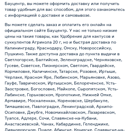
Бауцентр, вы можете оформить доставку или получить
товар удобным для вас способом, для этого ознакомьтесь
с информацией о
доставке и самовывозе
.
Вы можете сделать заказ и оплатить его онлайн на
официальном сайте Бауцентр. У нас не только низкие
цены на такие товары, как Удобрение для кактусов и
суккулентов Агрикола 20 г, но и быстрая доставка по
Калининграду, Краснодару, Омску, Новороссийску,
Пушкино. Также доступна доставка до пункта выдачи в
Светлогорске, Балтийске, Зеленоградске, Черняховске,
Гусеве, Советске, Пионерском, Светлом, Гвардейске,
Кормиловке, Каличинске, Татарске, Розовке, Иртыше,
Черлаке, Красном Яре, Любинском, Марьяновке, Азово,
Гауфе, Таврическом, Иртышском, Белореченске, Усть-
Заостровке, Богословке, Майкопе, Сыропятском, Усть-
Лабинске, Горьковском, Кропоткине, Нижней Омке,
Армавире, Москаленках, Кореновске, Шербакуле,
Тимашевске, Павлоградке, Ленинградской, Архипо-
Осиповке, Джубге, Новомихайловском, Лазаревском,
Туапсе, Адлере, Сочи, Славянске-на-Кубани,
Анастасиевской, Чанах, Кабардинке, Геленджике,
Дивноморском, Пшаде, Абинске, Крымске, Славянске-на-