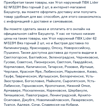
Приобретая такие товары, как Угол наружный ПВХ Lider
62 №323М Вяз горный 2 шт, в интернет-магазине
Бауцентр, вы можете оформить доставку или получить
товар удобным для вас способом, для этого ознакомьтесь
с информацией о
доставке и самовывозе
.
Вы можете сделать заказ и оплатить его онлайн на
официальном сайте Бауцентр. У нас не только низкие
цены на такие товары, как Угол наружный ПВХ Lider 62
№323М Вяз горный 2 шт, но и быстрая доставка по
Калининграду, Краснодару, Омску, Новороссийску,
Пушкино. Также доступна доставка до пункта выдачи в
Светлогорске, Балтийске, Зеленоградске, Черняховске,
Гусеве, Советске, Пионерском, Светлом, Гвардейске,
Кормиловке, Каличинске, Татарске, Розовке, Иртыше,
Черлаке, Красном Яре, Любинском, Марьяновке, Азово,
Гауфе, Таврическом, Иртышском, Белореченске, Усть-
Заостровке, Богословке, Майкопе, Сыропятском, Усть-
Лабинске, Горьковском, Кропоткине, Нижней Омке,
Армавире, Москаленках, Кореновске, Шербакуле,
Тимашевске, Павлоградке, Ленинградской, Архипо-
Осиповке, Джубге, Новомихайловском, Лазаревском,
Туапсе, Адлере, Сочи, Славянске-на-Кубани,