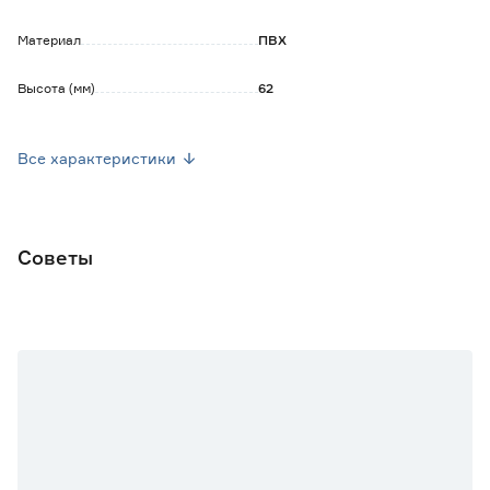
Материал
ПВХ
Высота (мм)
62
Марка
LIDER
Все характеристики
Страна производства
Россия
Вес брутто (кг)
0.022
Советы
Количество в комплекте
2