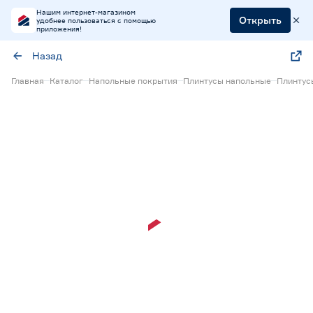
Нашим интернет-магазином
Открыть
удобнее пользоваться с помощью
приложения!
Назад
Главная
Каталог
Напольные покрытия
Плинтусы напольные
Плинтус