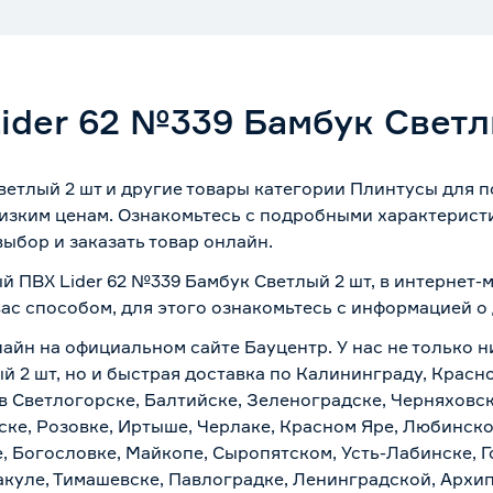
ider 62 №339 Бамбук Светл
ветлый 2 шт и другие товары категории Плинтусы для 
изким ценам. Ознакомьтесь с подробными характеристи
ыбор и заказать товар онлайн.
й ПВХ Lider 62 №339 Бамбук Светлый 2 шт, в интернет
вас способом, для этого ознакомьтесь с информацией о
айн на официальном сайте Бауцентр. У нас не только ни
 2 шт, но и быстрая доставка по Калининграду, Красн
в Светлогорске, Балтийске, Зеленоградске, Черняховске
ске, Розовке, Иртыше, Черлаке, Красном Яре, Любинском
, Богословке, Майкопе, Сыропятском, Усть-Лабинске, 
куле, Тимашевске, Павлоградке, Ленинградской, Архи