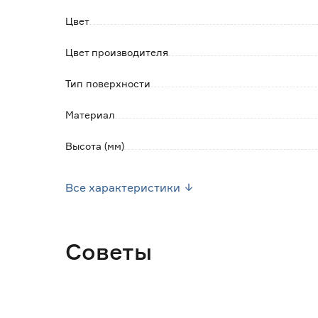
Цвет
Цвет производителя
Тип поверхности
Материал
Высота (мм)
Марка
Все характеристики
Страна производства
Вес брутто (кг)
Советы
Количество в комплекте