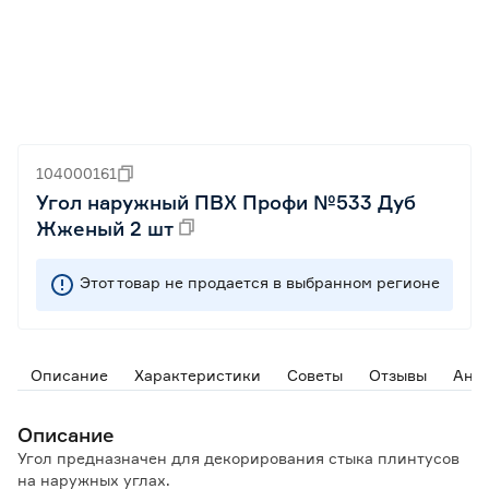
104000161
Угол наружный ПВХ Профи №533 Дуб
Жженый 2 шт
Этот товар не продается в выбранном регионе
Описание
Характеристики
Советы
Отзывы
Ана
Описание
Угол предназначен для декорирования стыка плинтусов
на наружных углах.