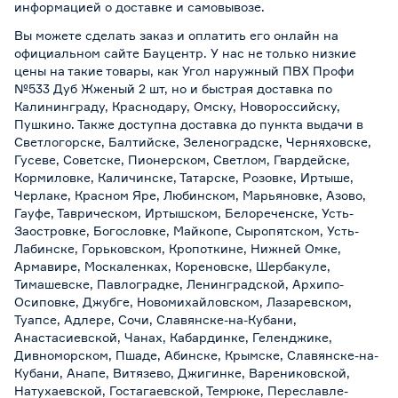
информацией о
доставке и самовывозе
.
Вы можете сделать заказ и оплатить его онлайн на
официальном сайте Бауцентр. У нас не только низкие
цены на такие товары, как Угол наружный ПВХ Профи
№533 Дуб Жженый 2 шт, но и быстрая доставка по
Калининграду, Краснодару, Омску, Новороссийску,
Пушкино. Также доступна доставка до пункта выдачи в
Светлогорске, Балтийске, Зеленоградске, Черняховске,
Гусеве, Советске, Пионерском, Светлом, Гвардейске,
Кормиловке, Каличинске, Татарске, Розовке, Иртыше,
Черлаке, Красном Яре, Любинском, Марьяновке, Азово,
Гауфе, Таврическом, Иртышском, Белореченске, Усть-
Заостровке, Богословке, Майкопе, Сыропятском, Усть-
Лабинске, Горьковском, Кропоткине, Нижней Омке,
Армавире, Москаленках, Кореновске, Шербакуле,
Тимашевске, Павлоградке, Ленинградской, Архипо-
Осиповке, Джубге, Новомихайловском, Лазаревском,
Туапсе, Адлере, Сочи, Славянске-на-Кубани,
Анастасиевской, Чанах, Кабардинке, Геленджике,
Дивноморском, Пшаде, Абинске, Крымске, Славянске-на-
Кубани, Анапе, Витязево, Джигинке, Варениковской,
Натухаевской, Гостагаевской, Темрюке, Переславле-