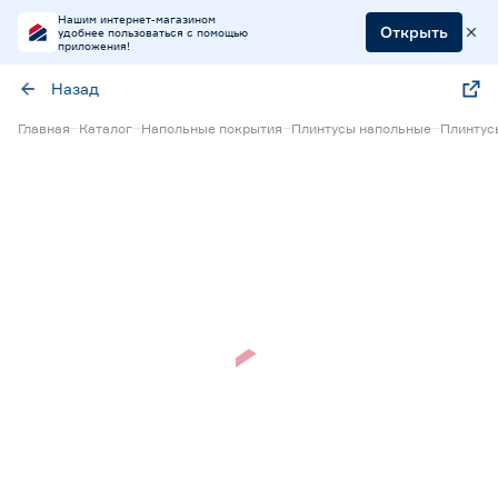
Нашим интернет-магазином
Открыть
удобнее пользоваться с помощью
приложения!
Назад
Главная
Каталог
Напольные покрытия
Плинтусы напольные
Плинтус
Нет в наличии