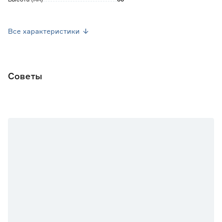
Марка
GRACE
Все характеристики
Страна производства
Россия
Вес брутто (кг)
0.014
Советы
Количество в комплекте
2