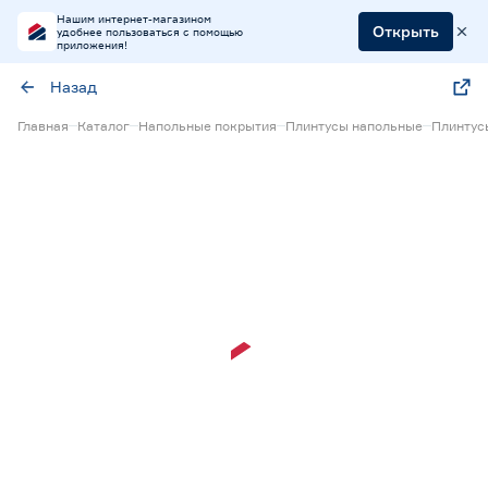
Нашим интернет-магазином
Открыть
удобнее пользоваться с помощью
приложения!
Назад
Главная
Каталог
Напольные покрытия
Плинтусы напольные
Плинтус