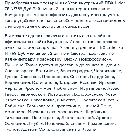
Приобретая такие товары, как Угол внутренний ПВХ Lider
75 №769 Дуб Рейкьявик 2 шт, в интернет-магазине
Бауцентр, вы можете оформить доставку или получить
товар удобным для вас способом, для этого ознакомьтесь
с информацией о
доставке и самовывозе
.
Вы можете сделать заказ и оплатить его онлайн на
официальном сайте Бауцентр. У нас не только низкие
цены на такие товары, как Угол внутренний ПВХ Lider 75
№769 Дуб Рейкьявик 2 шт, но и быстрая доставка по
Калининграду, Краснодару, Омску, Новороссийску,
Пушкино. Также доступна доставка до пункта выдачи в
Светлогорске, Балтийске, Зеленоградске, Черняховске,
Гусеве, Советске, Пионерском, Светлом, Гвардейске,
Кормиловке, Каличинске, Татарске, Розовке, Иртыше,
Черлаке, Красном Яре, Любинском, Марьяновке, Азово,
Гауфе, Таврическом, Иртышском, Белореченске, Усть-
Заостровке, Богословке, Майкопе, Сыропятском, Усть-
Лабинске, Горьковском, Кропоткине, Нижней Омке,
Армавире, Москаленках, Кореновске, Шербакуле,
Тимашевске, Павлоградке, Ленинградской, Архипо-
Осиповке, Джубге, Новомихайловском, Лазаревском,
Туапсе, Адлере, Сочи, Славянске-на-Кубани,