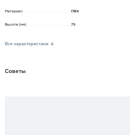
Материал
ПВХ
Высота (мм)
75
Марка
LIDER
Все характеристики
Страна производства
Россия
Вес брутто (кг)
0.012
Советы
Количество в комплекте
2