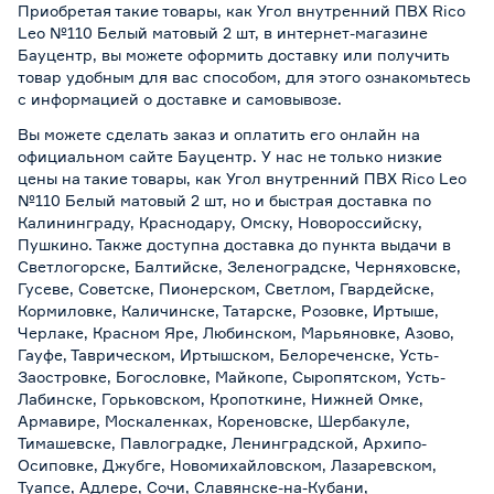
Приобретая такие товары, как Угол внутренний ПВХ Rico
Leo №110 Белый матовый 2 шт, в интернет-магазине
Бауцентр, вы можете оформить доставку или получить
товар удобным для вас способом, для этого ознакомьтесь
с информацией о
доставке и самовывозе
.
Вы можете сделать заказ и оплатить его онлайн на
официальном сайте Бауцентр. У нас не только низкие
цены на такие товары, как Угол внутренний ПВХ Rico Leo
№110 Белый матовый 2 шт, но и быстрая доставка по
Калининграду, Краснодару, Омску, Новороссийску,
Пушкино. Также доступна доставка до пункта выдачи в
Светлогорске, Балтийске, Зеленоградске, Черняховске,
Гусеве, Советске, Пионерском, Светлом, Гвардейске,
Кормиловке, Каличинске, Татарске, Розовке, Иртыше,
Черлаке, Красном Яре, Любинском, Марьяновке, Азово,
Гауфе, Таврическом, Иртышском, Белореченске, Усть-
Заостровке, Богословке, Майкопе, Сыропятском, Усть-
Лабинске, Горьковском, Кропоткине, Нижней Омке,
Армавире, Москаленках, Кореновске, Шербакуле,
Тимашевске, Павлоградке, Ленинградской, Архипо-
Осиповке, Джубге, Новомихайловском, Лазаревском,
Туапсе, Адлере, Сочи, Славянске-на-Кубани,