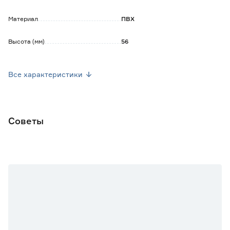
Материал
ПВХ
Высота (мм)
56
Марка
GRACE
Все характеристики
Страна производства
Россия
Вес брутто (кг)
0.15
Советы
Количество в комплекте
2