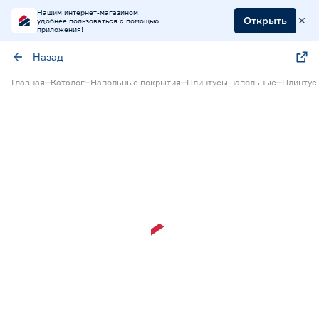
Нашим интернет-магазином
Открыть
удобнее пользоваться с помощью
приложения!
Назад
Главная
Каталог
Напольные покрытия
Плинтусы напольные
Плинтус