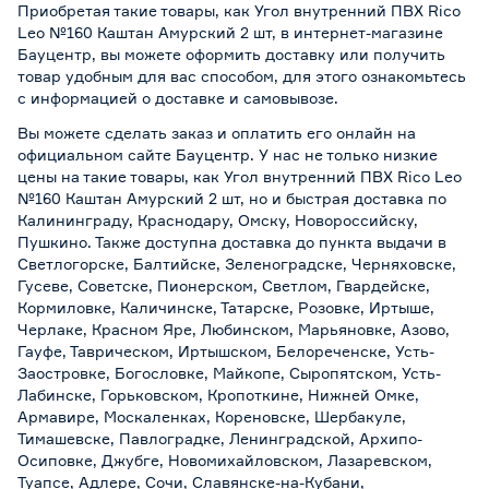
Приобретая такие товары, как Угол внутренний ПВХ Rico
Leo №160 Каштан Амурский 2 шт, в интернет-магазине
Бауцентр, вы можете оформить доставку или получить
товар удобным для вас способом, для этого ознакомьтесь
с информацией о
доставке и самовывозе
.
Вы можете сделать заказ и оплатить его онлайн на
официальном сайте Бауцентр. У нас не только низкие
цены на такие товары, как Угол внутренний ПВХ Rico Leo
№160 Каштан Амурский 2 шт, но и быстрая доставка по
Калининграду, Краснодару, Омску, Новороссийску,
Пушкино. Также доступна доставка до пункта выдачи в
Светлогорске, Балтийске, Зеленоградске, Черняховске,
Гусеве, Советске, Пионерском, Светлом, Гвардейске,
Кормиловке, Каличинске, Татарске, Розовке, Иртыше,
Черлаке, Красном Яре, Любинском, Марьяновке, Азово,
Гауфе, Таврическом, Иртышском, Белореченске, Усть-
Заостровке, Богословке, Майкопе, Сыропятском, Усть-
Лабинске, Горьковском, Кропоткине, Нижней Омке,
Армавире, Москаленках, Кореновске, Шербакуле,
Тимашевске, Павлоградке, Ленинградской, Архипо-
Осиповке, Джубге, Новомихайловском, Лазаревском,
Туапсе, Адлере, Сочи, Славянске-на-Кубани,