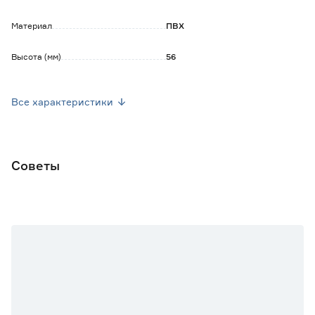
Материал
ПВХ
Высота (мм)
56
Марка
GRACE
Все характеристики
Страна производства
Россия
Вес брутто (кг)
0.016
Советы
Количество в комплекте
2