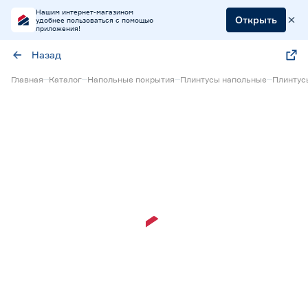
Нашим интернет-магазином
Открыть
удобнее пользоваться с помощью
приложения!
Назад
Главная
Каталог
Напольные покрытия
Плинтусы напольные
Плинтус