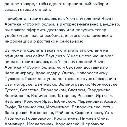
данном товаре, чтобы сделать правильный выбор и
заказать товар онлайн.
Приобретая такие товары, как Угол внутренний Ruvinil
Арктика 74х55 мм белый, в интернет-магазине Бауцентр,
вы можете оформить доставку или получить товар
удобным для вас способом, для этого ознакомьтесь с
информацией о
доставке и самовывозе
.
Вы можете сделать заказ и оплатить его онлайн на
официальном сайте Бауцентр. У нас не только низкие
цены на такие товары, как Угол внутренний Ruvinil
Арктика 74х55 мм белый, но и быстрая доставка по
Калининграду, Краснодару, Омску, Новороссийску,
Пушкино. Также доступна доставка до пункта выдачи в
Светлогорске, Балтийске, Зеленоградске, Черняховске,
Гусеве, Советске, Пионерском, Светлом, Гвардейске,
Кормиловке, Каличинске, Татарске, Розовке, Иртыше,
Черлаке, Красном Яре, Любинском, Марьяновке, Азово,
Гауфе, Таврическом, Иртышском, Белореченске, Усть-
Заостровке, Богословке, Майкопе, Сыропятском, Усть-
Лабинске, Горьковском, Кропоткине, Нижней Омке,
Армавире, Москаленках, Кореновске, Шербакуле,