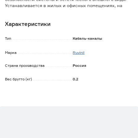
Устанавливается в жилых и офисных помещениях, на
производствах, а также допускается прокладка по
фасадам зданий.
Характеристики
Тип
Кабель-каналы
Марка
Ruvinil
Страна производства
Россия
Вес брутто (кг)
0.2