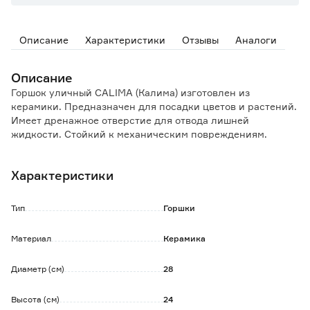
Описание
Характеристики
Отзывы
Аналоги
Описание
Горшок уличный CALIMA (Калима) изготовлен из
керамики. Предназначен для посадки цветов и растений.
Имеет дренажное отверстие для отвода лишней
жидкости. Стойкий к механическим повреждениям.
Морозостойкий, подходит для наружного и внутреннего
использования.
Характеристики
Сохраняет свою декоративность долгое время.
Тип
Горшки
Материал
Керамика
Диаметр (см)
28
Высота (см)
24