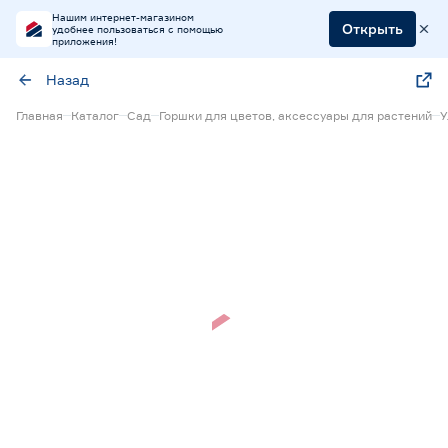
Нашим интернет-магазином
Открыть
удобнее пользоваться с помощью
приложения!
Назад
Главная
Каталог
Сад
Горшки для цветов, аксессуары для растений
У