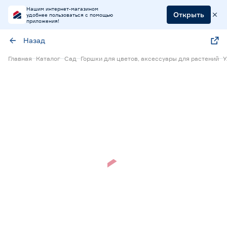
Нашим интернет-магазином
Открыть
удобнее пользоваться с помощью
приложения!
Назад
Главная
Каталог
Сад
Горшки для цветов, аксессуары для растений
У