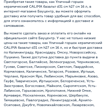
Приобретая такие товары, как Уличный горшок
керамический CALIMA базальт d31 см h27 см 16 л, в
интернет-магазине Бауцентр, вы можете оформить
доставку или получить товар удобным для вас способом,
для этого ознакомьтесь с информацией о
доставке и
самовывозе
.
Вы можете сделать заказ и оплатить его онлайн на
официальном сайте Бауцентр. У нас не только низкие
цены на такие товары, как Уличный горшок керамический
CALIMA базальт d31 см h27 см 16 л, но и быстрая доставка
по Калининграду, Краснодару, Омску, Новороссийску,
Пушкино. Также доступна доставка до пункта выдачи в
Светлогорске, Балтийске, Зеленоградске, Черняховске,
Гусеве, Советске, Пионерском, Светлом, Гвардейске,
Кормиловке, Каличинске, Татарске, Розовке, Иртыше,
Черлаке, Красном Яре, Любинском, Марьяновке, Азово,
Гауфе, Таврическом, Иртышском, Белореченске, Усть-
Заостровке, Богословке, Майкопе, Сыропятском, Усть-
Лабинске, Горьковском, Кропоткине, Нижней Омке,
Армавире, Москаленках, Кореновске, Шербакуле,
Тимашевске, Павлоградке, Ленинградской, Архипо-
Осиповке, Джубге, Новомихайловском, Лазаревском,