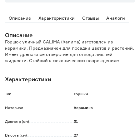
Описание
Характеристики
Отзывы
Аналоги
Описание
Горшок уличный CALIMA (Калима) изготовлен из
керамики. Предназначен для посадки цветов и растений.
Имеет дренажное отверстие для отвода лишней
жидкости. Стойкий к механическим повреждениям.
Морозостойкий, подходит для наружного и внутреннего
использования.
Характеристики
Сохраняет свою декоративность долгое время.
Тип
Горшки
Материал
Керамика
Диаметр (см)
31
Высота (см)
27