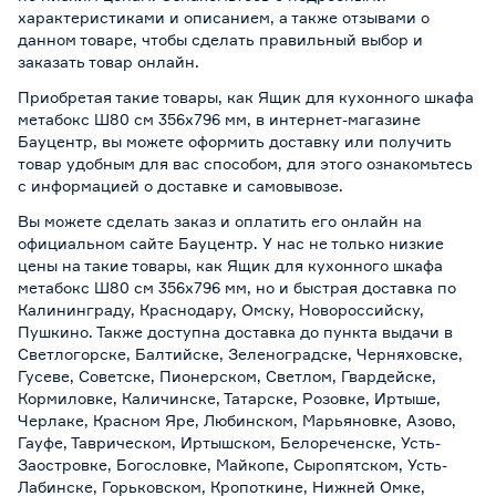
характеристиками и описанием, а также отзывами о
данном товаре, чтобы сделать правильный выбор и
заказать товар онлайн.
Приобретая такие товары, как Ящик для кухонного шкафа
метабокс Ш80 см 356х796 мм, в интернет-магазине
Бауцентр, вы можете оформить доставку или получить
товар удобным для вас способом, для этого ознакомьтесь
с информацией о
доставке и самовывозе
.
Вы можете сделать заказ и оплатить его онлайн на
официальном сайте Бауцентр. У нас не только низкие
цены на такие товары, как Ящик для кухонного шкафа
метабокс Ш80 см 356х796 мм, но и быстрая доставка по
Калининграду, Краснодару, Омску, Новороссийску,
Пушкино. Также доступна доставка до пункта выдачи в
Светлогорске, Балтийске, Зеленоградске, Черняховске,
Гусеве, Советске, Пионерском, Светлом, Гвардейске,
Кормиловке, Каличинске, Татарске, Розовке, Иртыше,
Черлаке, Красном Яре, Любинском, Марьяновке, Азово,
Гауфе, Таврическом, Иртышском, Белореченске, Усть-
Заостровке, Богословке, Майкопе, Сыропятском, Усть-
Лабинске, Горьковском, Кропоткине, Нижней Омке,