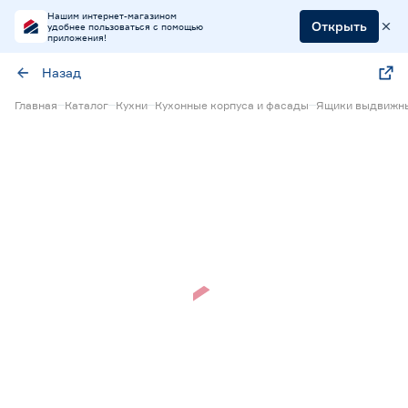
Нашим интернет-магазином
Открыть
удобнее пользоваться с помощью
приложения!
Назад
Главная
Каталог
Кухни
Кухонные корпуса и фасады
Ящики выдвижны
Нет в наличии