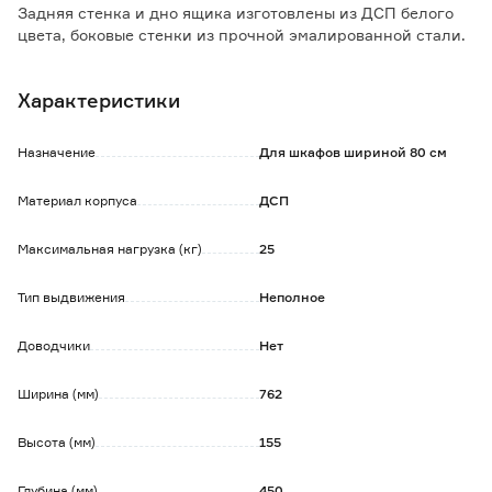
Задняя стенка и дно ящика изготовлены из ДСП белого
цвета, боковые стенки из прочной эмалированной стали.
Ящик имеет необходимые комплектующие для установки
Характеристики
на корпус.
Поставляется в разобранном виде.
Инструкция по сборке в комплекте.
Назначение
Для шкафов шириной 80 см
Материал корпуса
ДСП
Максимальная нагрузка (кг)
25
Тип выдвижения
Неполное
Доводчики
Нет
Ширина (мм)
762
Высота (мм)
155
Глубина (мм)
450