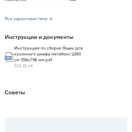
Страна производства
Россия
Все характеристики
Тип
Выдвижные ящики
Инструкции и документы
Вес брутто (кг)
6.54
Инструкция по сборке Ящик для
кухонного шкафа метабокс Ш80
см 356х796 мм.pdf
323.31 кб
Советы