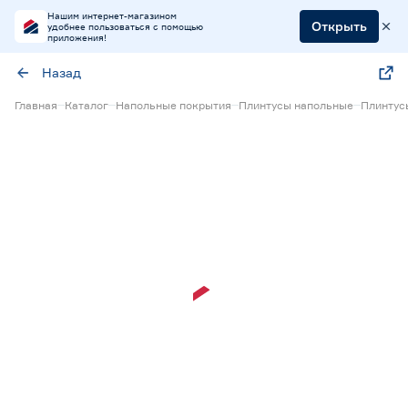
Нашим интернет-магазином
Открыть
удобнее пользоваться с помощью
приложения!
Назад
Главная
Каталог
Напольные покрытия
Плинтусы напольные
Плинтус