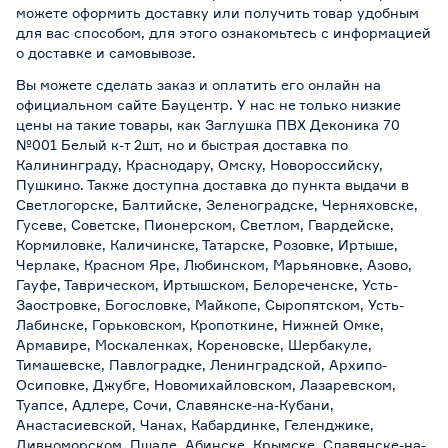
можете оформить доставку или получить товар удобным
для вас способом, для этого ознакомьтесь с информацией
о
доставке и самовывозе
.
Вы можете сделать заказ и оплатить его онлайн на
официальном сайте Бауцентр. У нас не только низкие
цены на такие товары, как Заглушка ПВХ Деконика 70
№001 Белый к-т 2шт, но и быстрая доставка по
Калининграду, Краснодару, Омску, Новороссийску,
Пушкино. Также доступна доставка до пункта выдачи в
Светлогорске, Балтийске, Зеленоградске, Черняховске,
Гусеве, Советске, Пионерском, Светлом, Гвардейске,
Кормиловке, Каличинске, Татарске, Розовке, Иртыше,
Черлаке, Красном Яре, Любинском, Марьяновке, Азово,
Гауфе, Таврическом, Иртышском, Белореченске, Усть-
Заостровке, Богословке, Майкопе, Сыропятском, Усть-
Лабинске, Горьковском, Кропоткине, Нижней Омке,
Армавире, Москаленках, Кореновске, Шербакуле,
Тимашевске, Павлоградке, Ленинградской, Архипо-
Осиповке, Джубге, Новомихайловском, Лазаревском,
Туапсе, Адлере, Сочи, Славянске-на-Кубани,
Анастасиевской, Чанах, Кабардинке, Геленджике,
Дивноморском, Пшаде, Абинске, Крымске, Славянске-на-