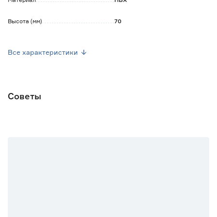
Высота (мм)
70
Марка
Deconica
Все характеристики
Страна производства
Россия
Вес брутто (кг)
0.011
Советы
Количество в комплекте
2