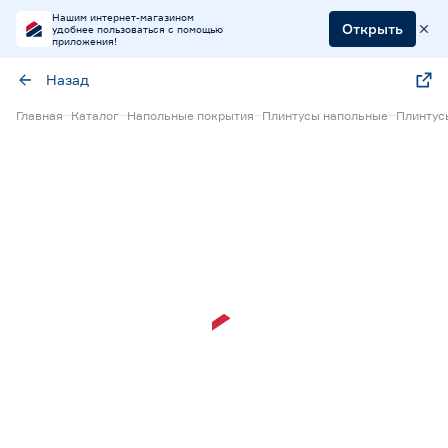
Нашим интернет-магазином
Открыть
удобнее пользоваться с помощью
приложения!
Назад
Главная
Каталог
Напольные покрытия
Плинтусы напольные
Плинтус