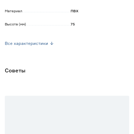
Материал
ПВХ
Высота (мм)
75
Марка
LIDER
Все характеристики
Страна производства
Россия
Вес брутто (кг)
0.01
Советы
Количество в комплекте
2