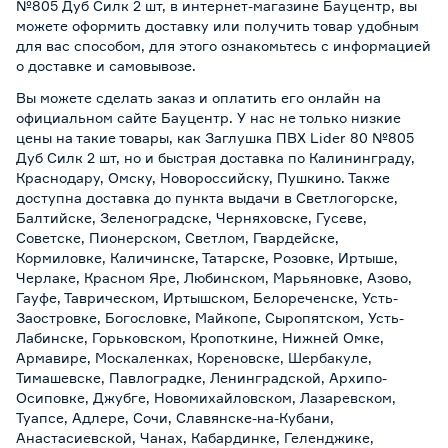
№805 Дуб Силк 2 шт, в интернет-магазине Бауцентр, вы
можете оформить доставку или получить товар удобным
для вас способом, для этого ознакомьтесь с информацией
о
доставке и самовывозе
.
Вы можете сделать заказ и оплатить его онлайн на
официальном сайте Бауцентр. У нас не только низкие
цены на такие товары, как Заглушка ПВХ Lider 80 №805
Дуб Силк 2 шт, но и быстрая доставка по Калининграду,
Краснодару, Омску, Новороссийску, Пушкино. Также
доступна доставка до пункта выдачи в Светлогорске,
Балтийске, Зеленоградске, Черняховске, Гусеве,
Советске, Пионерском, Светлом, Гвардейске,
Кормиловке, Каличинске, Татарске, Розовке, Иртыше,
Черлаке, Красном Яре, Любинском, Марьяновке, Азово,
Гауфе, Таврическом, Иртышском, Белореченске, Усть-
Заостровке, Богословке, Майкопе, Сыропятском, Усть-
Лабинске, Горьковском, Кропоткине, Нижней Омке,
Армавире, Москаленках, Кореновске, Шербакуле,
Тимашевске, Павлоградке, Ленинградской, Архипо-
Осиповке, Джубге, Новомихайловском, Лазаревском,
Туапсе, Адлере, Сочи, Славянске-на-Кубани,
Анастасиевской, Чанах, Кабардинке, Геленджике,