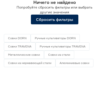
Ничего не найдено
Наборы малого садового инструмента
0
Попробуйте сбросить фильтры или выбрать
Очиститель щелевой
0
другие значения
Плодосборники
0
Сбросить фильтры
Цена
от
до
Совки DORN
Ручные культиваторы DORN
Совки TRAVENA
Ручные культиваторы TRAVENA
Материал рабочей части
Металлические совки
Совки из стали
Алюминий
0
Совки из нержавеющей стали
Алюминиевые совки
Нержавеющая сталь
0
Пластик
0
Сталь
0
Углеродистая сталь
0
Материал рукоятки
Дерево
0