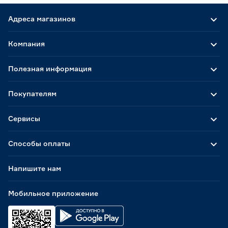
Пластик
0
Сталь
0
Адреса магазинов
Марка
Компания
DORN
6
Полезная информация
Ещё 5
DORN PRO
2
FINLAND
1
Покупателям
Страна производства
GARDEN SHOW
0
KRONS
2
Китай
0
Сервисы
Россия
0
Способы оплаты
Напишите нам
Мобильное приложение