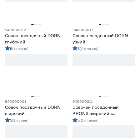
Пластик
8
Сталь
0
Марка
940000012
940000011
Совок посадочный DORN
Совок посадочный DORN
DORN
6
глубокий
узкий
Ещё 5
DORN PRO
2
5
(1 отзыв)
5
(2 отзыва)
FINLAND
1
Страна производства
GARDEN SHOW
0
KRONS
2
Китай
13
Россия
1
940000001
940000211
Совок посадочный DORN
Совочек посадочный
широкий
KRONS широкий с
деревянной рукояткой
5
(1 отзыв)
5
(2 отзыва)