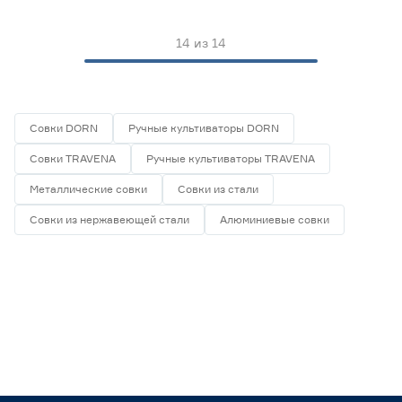
14
из
14
Совки DORN
Ручные культиваторы DORN
Совки TRAVENA
Ручные культиваторы TRAVENA
Металлические совки
Совки из стали
Совки из нержавеющей стали
Алюминиевые совки