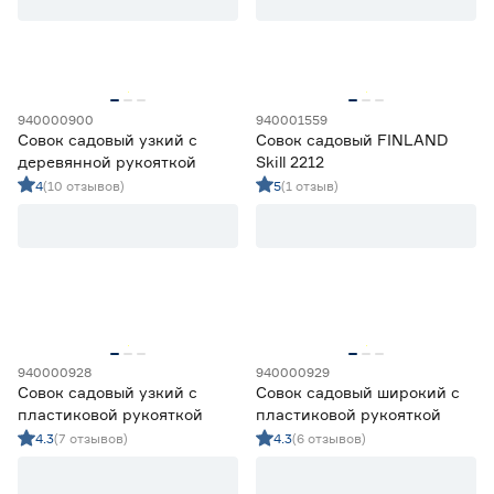
Наборы малого садового инструмента
8
Очиститель щелевой
1
Плодосборники
4
940000900
940001559
Цена
Совок садовый узкий с
Совок садовый FINLAND
деревянной рукояткой
Skill 2212
от
до
4
(10 отзывов)
5
(1 отзыв)
Материал рабочей части
Алюминий
4
Нержавеющая сталь
4
Пластик
1
Сталь
5
940000928
940000929
Углеродистая сталь
0
Совок садовый узкий с
Совок садовый широкий с
пластиковой рукояткой
пластиковой рукояткой
4.3
(7 отзывов)
4.3
(6 отзывов)
Материал рукоятки
Дерево
6