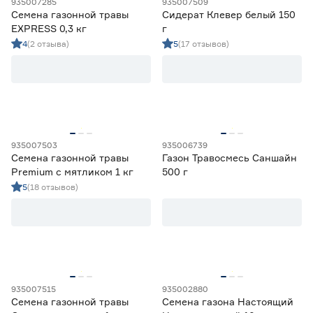
935007285
935007509
Семена газонной травы
Сидерат Клевер белый 150
EXPRESS 0,3 кг
г
4
(2 отзыва)
5
(17 отзывов)
935007503
935006739
Семена газонной травы
Газон Травосмесь Саншайн
Premium с мятликом 1 кг
500 г
5
(18 отзывов)
935007515
935002880
Семена газонной травы
Семена газона Настоящий