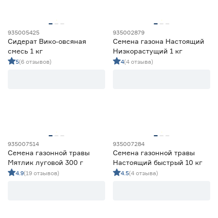
935005425
935002879
Сидерат Вико‑овсяная
Семена газона Настоящий
смесь 1 кг
Низкорастущий 1 кг
5
(6 отзывов)
4
(4 отзыва)
935007514
935007284
Семена газонной травы
Семена газонной травы
Мятлик луговой 300 г
Настоящий быстрый 10 кг
4.9
(19 отзывов)
4.5
(4 отзыва)