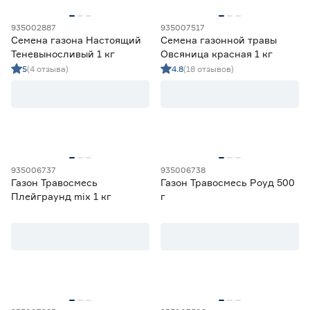
935002887
935007517
Семена газона Настоящий
Семена газонной травы
Теневыносливый 1 кг
Овсяница красная 1 кг
5
(4 отзыва)
4.8
(18 отзывов)
935006737
935006738
Газон Травосмесь
Газон Травосмесь Роуд 500
Плейграунд mix 1 кг
г