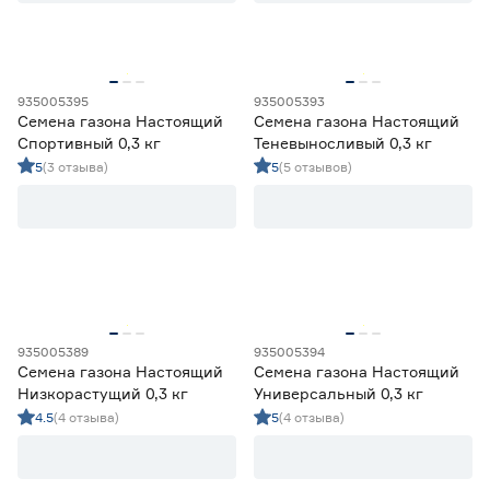
Вид газона
Засухоустойчивый газон
13
Ещё 3
Низкорослый газон
6
935005395
935005393
Семена газона Настоящий
Семена газона Настоящий
Парковый газон
5
Спортивный 0,3 кг
Теневыносливый 0,3 кг
Фасовка (кг)
Сидераты
35
5
(3 отзыва)
5
(5 отзывов)
Спортивный газон
23
0.15
0.2
0.25
Ещё 10
0.3
0.5
0.9
Марка
ABSOLUTE GREEN
7
Ещё 11
BARENBRUG
8
Blooming Life
3
935005389
935005394
Страна производства
Семена газона Настоящий
Семена газона Настоящий
Darit
10
Низкорастущий 0,3 кг
Универсальный 0,3 кг
Fertika
8
Беларусь
22
4.5
(4 отзыва)
5
(4 отзыва)
Германия
12
Нидерланды
8
Россия
102