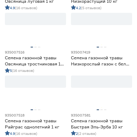
Овсяница луговая 1 кг
Низкорастущий 10 кг
4.9
(16 отзывов)
4.2
(5 отзывов)
935007516
935007419
Семена газонной травы
Семена газонной травы
Овсяница тростниковая 1
Низкорослый газон с белым
кг
клевером 10 кг
5
(16 отзывов)
935007518
935007581
Семена газонной травы
Семена газонной травы
Райграс однолетний 1 кг
Быстрая Эль‑Эрба 10 кг
4.9
(16 отзывов)
2
(2 отзыва)