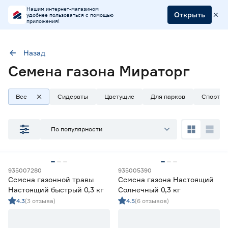
Нашим интернет-магазином
Открыть
удобнее пользоваться с помощью
приложения!
Назад
Наличие в магазинах
Семена газона Мираторг
Ростовское шоссе, 28/7
ул. Селезнева, 4
Все
Сидераты
Цветущие
Для парков
Спортив
ул. им. Данилы Волкореза, 2
По популярности
Тип
Газонные смеси
109
Сидераты и злаки
35
935007280
935005390
Семена газонной травы
Семена газона Настоящий
Цена
Настоящий быстрый 0,3 кг
Солнечный 0,3 кг
4.3
(3 отзыва)
4.5
(6 отзывов)
от
до